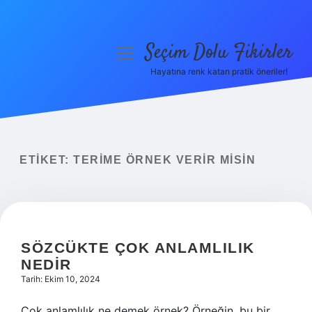
Seçim Dolu Fikirler
menüyü
aç
Hayatına renk katan pratik öneriler!
Anasayfa
Gizlilik Politikası
Yasal Uyarı
ETIKET:
TERIME ÖRNEK VERIR MISIN
Hakkımızda
SÖZCÜKTE ÇOK ANLAMLILIK
NEDIR
Tarih: Ekim 10, 2024
Çok anlamlılık ne demek örnek? Örneğin, bu bir