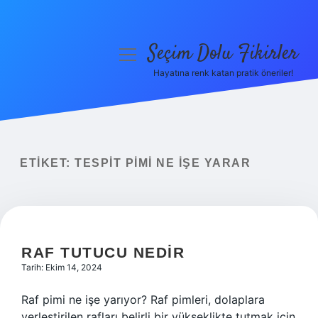
Seçim Dolu Fikirler
menüyü
aç
Hayatına renk katan pratik öneriler!
Anasayfa
Gizlilik Politikası
Yasal Uyarı
ETIKET:
TESPIT PIMI NE IŞE YARAR
Hakkımızda
RAF TUTUCU NEDIR
Tarih: Ekim 14, 2024
Raf pimi ne işe yarıyor? Raf pimleri, dolaplara
yerleştirilen rafları belirli bir yükseklikte tutmak için