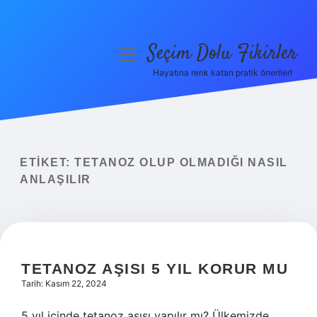
Seçim Dolu Fikirler
menüyü
aç
Hayatına renk katan pratik öneriler!
Anasayfa
Gizlilik Politikası
Yasal Uyarı
ETIKET:
TETANOZ OLUP OLMADIĞI NASIL
ANLAŞILIR
Hakkımızda
TETANOZ AŞISI 5 YIL KORUR MU
Tarih: Kasım 22, 2024
5 yıl içinde tetanoz aşısı yapılır mı? Ülkemizde