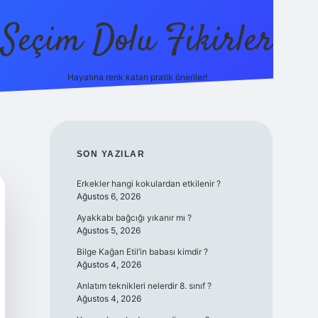
Seçim Dolu Fikirler
Hayatına renk katan pratik öneriler!
piabellacasino
SIDEBAR
SON YAZILAR
Erkekler hangi kokulardan etkilenir ?
Ağustos 6, 2026
Ayakkabı bağcığı yıkanır mı ?
Ağustos 5, 2026
Bilge Kağan Etil’in babası kimdir ?
Ağustos 4, 2026
Anlatım teknikleri nelerdir 8. sınıf ?
Ağustos 4, 2026