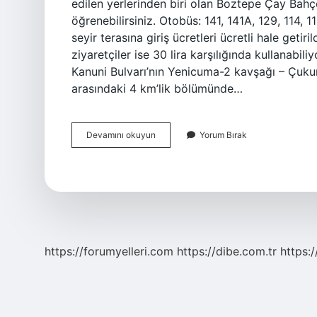
edilen yerlerinden biri olan Boztepe Çay Bahçe
öğrenebilirsiniz. Otobüs: 141, 141A, 129, 114,
seyir terasına giriş ücretleri ücretli hale getiril
ziyaretçiler ise 30 lira karşılığında kullanab
Kanuni Bulvarı’nın Yenicuma-2 kavşağı – Çukur
arasındaki 4 km’lik bölümünde…
Boztepeye
Devamını okuyun
Yorum Bırak
Nasıl
Çıkılır
Trabzon
https://forumyelleri.com
https://dibe.com.tr
https: