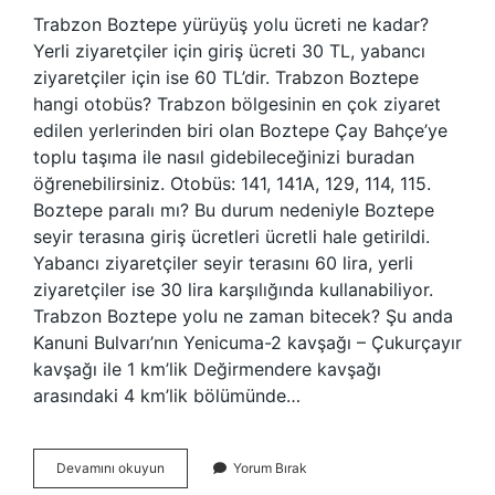
Trabzon Boztepe yürüyüş yolu ücreti ne kadar?
Yerli ziyaretçiler için giriş ücreti 30 TL, yabancı
ziyaretçiler için ise 60 TL’dir. Trabzon Boztepe
hangi otobüs? Trabzon bölgesinin en çok ziyaret
edilen yerlerinden biri olan Boztepe Çay Bahçe’ye
toplu taşıma ile nasıl gidebileceğinizi buradan
öğrenebilirsiniz. Otobüs: 141, 141A, 129, 114, 115.
Boztepe paralı mı? Bu durum nedeniyle Boztepe
seyir terasına giriş ücretleri ücretli hale getirildi.
Yabancı ziyaretçiler seyir terasını 60 lira, yerli
ziyaretçiler ise 30 lira karşılığında kullanabiliyor.
Trabzon Boztepe yolu ne zaman bitecek? Şu anda
Kanuni Bulvarı’nın Yenicuma-2 kavşağı – Çukurçayır
kavşağı ile 1 km’lik Değirmendere kavşağı
arasındaki 4 km’lik bölümünde…
Boztepeye
Devamını okuyun
Yorum Bırak
Nasıl