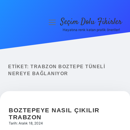
Seçim Dolu Fikirler
menüyü
aç
Hayatına renk katan pratik öneriler!
Anasayfa
Gizlilik Politikası
Yasal Uyarı
ETIKET:
TRABZON BOZTEPE TÜNELI
NEREYE BAĞLANIYOR
Hakkımızda
BOZTEPEYE NASIL ÇIKILIR
TRABZON
Tarih: Aralık 18, 2024