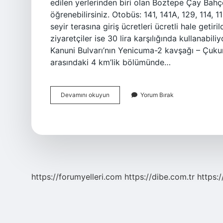
edilen yerlerinden biri olan Boztepe Çay Bahçe
öğrenebilirsiniz. Otobüs: 141, 141A, 129, 114,
seyir terasına giriş ücretleri ücretli hale getiril
ziyaretçiler ise 30 lira karşılığında kullanab
Kanuni Bulvarı’nın Yenicuma-2 kavşağı – Çukur
arasındaki 4 km’lik bölümünde…
Boztepeye
Devamını okuyun
Yorum Bırak
Nasıl
Çıkılır
Trabzon
https://forumyelleri.com
https://dibe.com.tr
https: