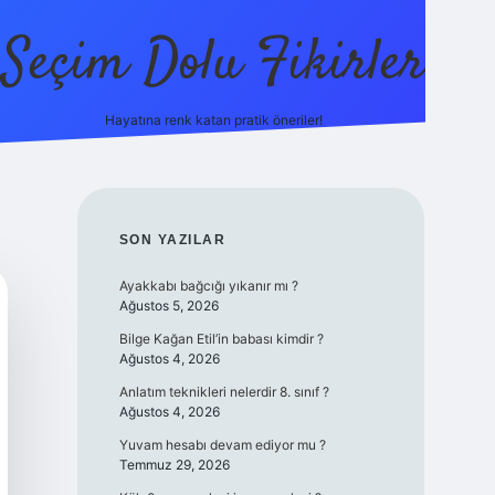
Seçim Dolu Fikirler
Hayatına renk katan pratik öneriler!
piabellacasino
SIDEBAR
SON YAZILAR
Ayakkabı bağcığı yıkanır mı ?
Ağustos 5, 2026
Bilge Kağan Etil’in babası kimdir ?
Ağustos 4, 2026
Anlatım teknikleri nelerdir 8. sınıf ?
Ağustos 4, 2026
Yuvam hesabı devam ediyor mu ?
Temmuz 29, 2026