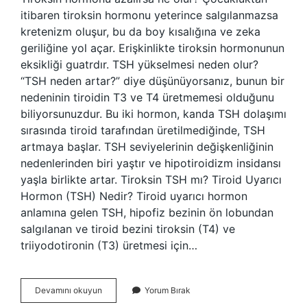
itibaren tiroksin hormonu yeterince salgılanmazsa
kretenizm oluşur, bu da boy kısalığına ve zeka
geriliğine yol açar. Erişkinlikte tiroksin hormonunun
eksikliği guatrdır. TSH yükselmesi neden olur?
“TSH neden artar?” diye düşünüyorsanız, bunun bir
nedeninin tiroidin T3 ve T4 üretmemesi olduğunu
biliyorsunuzdur. Bu iki hormon, kanda TSH dolaşımı
sırasında tiroid tarafından üretilmediğinde, TSH
artmaya başlar. TSH seviyelerinin değişkenliğinin
nedenlerinden biri yaştır ve hipotiroidizm insidansı
yaşla birlikte artar. Tiroksin TSH mı? Tiroid Uyarıcı
Hormon (TSH) Nedir? Tiroid uyarıcı hormon
anlamına gelen TSH, hipofiz bezinin ön lobundan
salgılanan ve tiroid bezini tiroksin (T4) ve
triiyodotironin (T3) üretmesi için…
Tiroksin
Devamını okuyun
Yorum Bırak
Azalırsa