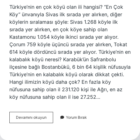
Türkiye’nin en çok köyü olan ili hangisi? “En Çok
Köy” ünvanıyla Sivas ilk sırada yer alırken, diğer
köylerin sıralaması şöyle: Sivas 1.268 köyle ilk
sırada yer alırken, en çok köye sahip olan
Kastamonu 1.054 köyle ikinci sırada yer alıyor.
Çorum 759 köyle üçüncü sırada yer alırken, Tokat
614 köyle dördüncü sırada yer alıyor. Türkiye’nin en
kalabalık köyü neresi? Karabük’ün Safranbolu
ilçesine bağlı Bostanbükü, 6 bin 64 kişilik nüfusuyla
Türkiye’nin en kalabalık köyü olarak dikkat çekti.
Hangi ilimizin köyü daha çok? En fazla köy
nüfusuna sahip olan il 231.120 kişi ile Ağrı, en az
köy nüfusuna sahip olan il ise 27.252…
Türkiyede
Devamını okuyun
Yorum Bırak
En
Çok
Köyü
Olan