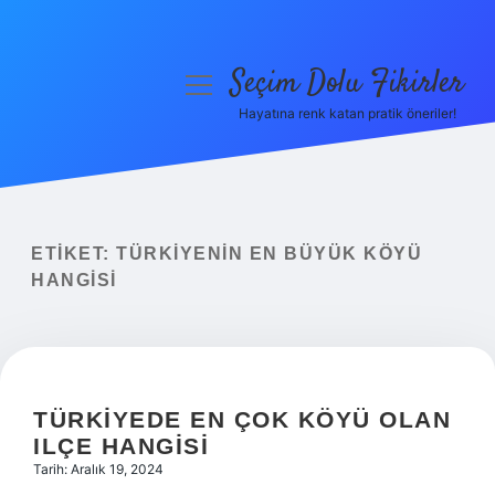
Seçim Dolu Fikirler
menüyü
aç
Hayatına renk katan pratik öneriler!
Anasayfa
Gizlilik Politikası
Yasal Uyarı
ETIKET:
TÜRKIYENIN EN BÜYÜK KÖYÜ
HANGISI
Hakkımızda
TÜRKIYEDE EN ÇOK KÖYÜ OLAN
ILÇE HANGISI
Tarih: Aralık 19, 2024