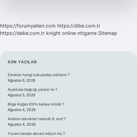
Ilçe
Hangisi
https://forumyelleri.com
https://dibe.com.tr
https://debe.com.tr
knight online
nttgame
Sitemap
SIDEBAR
SON YAZILAR
Erkekler hangi kokulardan etkilenir ?
Ağustos 6, 2026
Ayakkabı bağcığı yıkanır mı ?
Ağustos 5, 2026
Bilge Kağan Etil’in babası kimdir ?
Ağustos 4, 2026
Anlatım teknikleri nelerdir 8. sınıf ?
Ağustos 4, 2026
Yuvam hesabı devam ediyor mu ?