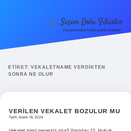
Seçim Dolu Fikirler
menüyü
aç
Hayatına renk katan pratik öneriler!
Anasayfa
Gizlilik Politikası
Yasal Uyarı
ETIKET:
VEKALETNAME VERDIKTEN
SONRA NE OLUR
Hakkımızda
VERILEN VEKALET BOZULUR MU
Tarih: Aralık 18, 2024
Vekalet nasıl geçersiz olur? Yargıtay 12. Hukuk