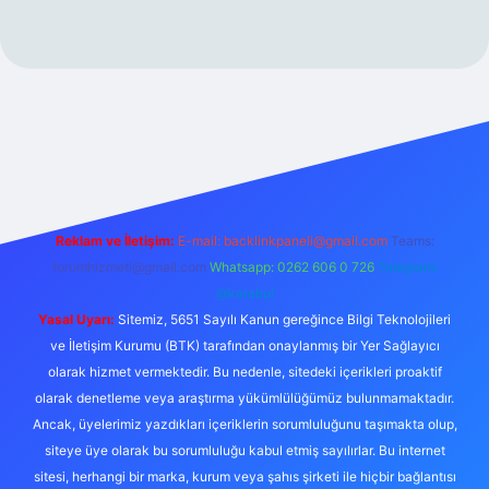
Reklam ve İletişim:
E-mail:
backlinkpaneli@gmail.com
Teams:
forumhizmeti@gmail.com
Whatsapp: 0262 606 0 726
Telegram:
@karabul
Yasal Uyarı:
Sitemiz, 5651 Sayılı Kanun gereğince Bilgi Teknolojileri
ve İletişim Kurumu (BTK) tarafından onaylanmış bir Yer Sağlayıcı
olarak hizmet vermektedir. Bu nedenle, sitedeki içerikleri proaktif
olarak denetleme veya araştırma yükümlülüğümüz bulunmamaktadır.
Ancak, üyelerimiz yazdıkları içeriklerin sorumluluğunu taşımakta olup,
siteye üye olarak bu sorumluluğu kabul etmiş sayılırlar. Bu internet
sitesi, herhangi bir marka, kurum veya şahıs şirketi ile hiçbir bağlantısı