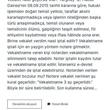
Dairesi’nin 08.09.2015 tarihli kararına göre; hukuki
işlemden doğan temsil yetkisi, taraflar aksini
kararlaştırmadıkça veya işlemin niteliğinden başka
türlü anlaşılmadıkça, temsil olunanın veya
temsilcinin ölümü, gaipliğinin tespit edilmesi, fiil
ehliyetini kaybetmesi veya iflası hâlinde sona erer.
Birine vekalet verdim nasıl iptal edilir? Vekaletname
iptali için en yaygın yöntem notere gitmektir.
Vekaletname veren kişi noterden vekaletnamenin
silinmesini talep edebilir. Noter iptalin kaydını tutar
ve vekaletname iptal edilir. İsterseniz e-devlet
üzerinden de iptal edebilirsiniz. Noterden verilen
vekalet bozulur mu? Notere vekalet verirken şu
kural geçerlidir: “Vekaletname 3 ay geçerlidir.”
Böyle bir süre belirtilebilir. Son kullanma süresi…
Verilen
Devamını okuyun
Yorum Bırak
Vekalet