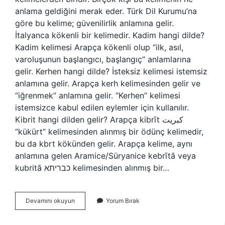
anlama geldiğini merak eder. Türk Dil Kurumu’na
göre bu kelime; güvenilirlik anlamına gelir.
İtalyanca kökenli bir kelimedir. Kadim hangi dilde?
Kadim kelimesi Arapça kökenli olup “ilk, asıl,
varoluşunun başlangıcı, başlangıç” anlamlarına
gelir. Kerhen hangi dilde? İsteksiz kelimesi istemsiz
anlamına gelir. Arapça kerh kelimesinden gelir ve
“iğrenmek” anlamına gelir. “Kerhen” kelimesi
istemsizce kabul edilen eylemler için kullanılır.
Kibrit hangi dilden gelir? Arapça kibrīt كبريت
“kükürt” kelimesinden alınmış bir ödünç kelimedir,
bu da kbrt kökünden gelir. Arapça kelime, aynı
anlamına gelen Aramice/Süryanice kebrītā veya
kubritā כבריתא kelimesinden alınmış bir…
Kaparo
Devamını okuyun
Yorum Bırak
Hangi
Dil