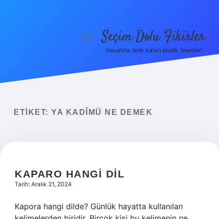
Seçim Dolu Fikirler
menüyü
aç
Hayatına renk katan pratik öneriler!
Anasayfa
Gizlilik Politikası
Yasal Uyarı
ETIKET:
YA KADÎMÜ NE DEMEK
Hakkımızda
KAPARO HANGI DIL
Tarih: Aralık 21, 2024
Kapora hangi dilde? Günlük hayatta kullanılan
kelimelerden biridir. Birçok kişi bu kelimenin ne