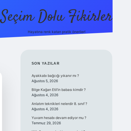
Seçim Dolu Fikirler
Hayatına renk katan pratik öneriler!
piabellacasino
SIDEBAR
SON YAZILAR
Ayakkabı bağcığı yıkanır mı ?
Ağustos 5, 2026
Bilge Kağan Etil’in babası kimdir ?
Ağustos 4, 2026
Anlatım teknikleri nelerdir 8. sınıf ?
Ağustos 4, 2026
Yuvam hesabı devam ediyor mu ?
Temmuz 29, 2026