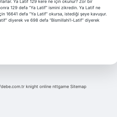
arlarlar. Ya Latif 129 kere ne için okunur? Zor bir
ra 129 defa “Ya Latif” ismini zikredin. Ya Latif ne
için 16641 defa “Ya Latif” okursa, istediği şeye kavuşur.
atif” diyerek ve 698 defa “Bismillahi’l-Latif” diyerek
//debe.com.tr
knight online
nttgame
Sitemap