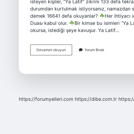
isteyen kişiler, “Ya Latif” zikrini 133 defa tekr
durumdan kurtulmak istiyorsanız, namazdan son
demek 16641 defa okuyanlar?
Her ihtiyacı 
Duası kabul olur.
Bir kimse bu isimleri “Ya L
okursa, istediği şeye kavuşur. Ya Latif…
Kuranda
Devamını okuyun
Yorum Bırak
Ya
Latif
Ne
Demek
https://forumyelleri.com
https://dibe.com.tr
https: