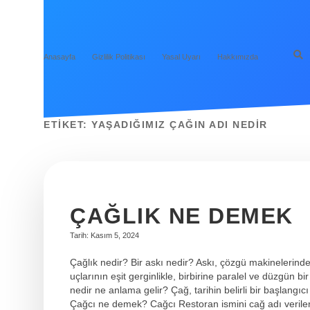
Anasayfa
Gizlilik Politikası
Yasal Uyarı
Hakkımızda
ETIKET:
YAŞADIĞIMIZ ÇAĞIN ADI NEDIR
ÇAĞLIK NE DEMEK
Tarih: Kasım 5, 2024
Çağlık nedir? Bir askı nedir? Askı, çözgü makinelerinde 
uçlarının eşit gerginlikle, birbirine paralel ve düzgün 
nedir ne anlama gelir? Çağ, tarihin belirli bir başlangıc
Çağcı ne demek? Cağcı Restoran ismini cağ adı verilen 