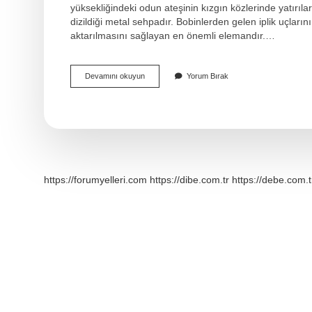
yüksekliğindeki odun ateşinin kızgın közlerinde yatırılar
dizildiği metal sehpadır. Bobinlerden gelen iplik uçların
aktarılmasını sağlayan en önemli elemandır.…
Çağlık
Devamını okuyun
Yorum Bırak
Ne
Demek
https://forumyelleri.com
https://dibe.com.tr
https://debe.com.t