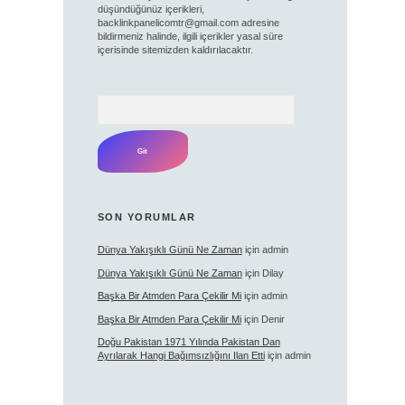
düşündüğünüz içerikleri,
backlinkpanelicomtr@gmail.com
adresine
bildirmeniz halinde, ilgili içerikler yasal süre
içerisinde sitemizden kaldırılacaktır.
Arama
SON YORUMLAR
Dünya Yakışıklı Günü Ne Zaman
için
admin
Dünya Yakışıklı Günü Ne Zaman
için
Dilay
Başka Bir Atmden Para Çekilir Mi
için
admin
Başka Bir Atmden Para Çekilir Mi
için
Denir
Doğu Pakistan 1971 Yılında Pakistan Dan
Ayrılarak Hangi Bağımsızlığını Ilan Etti
için
admin