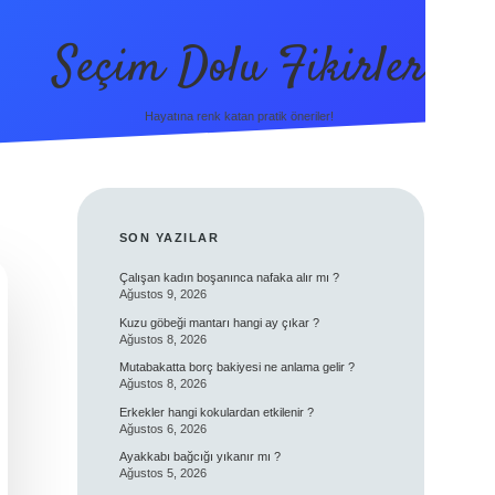
Seçim Dolu Fikirler
Hayatına renk katan pratik öneriler!
SIDEBAR
SON YAZILAR
Çalışan kadın boşanınca nafaka alır mı ?
Ağustos 9, 2026
Kuzu göbeği mantarı hangi ay çıkar ?
Ağustos 8, 2026
Mutabakatta borç bakiyesi ne anlama gelir ?
Ağustos 8, 2026
Erkekler hangi kokulardan etkilenir ?
Ağustos 6, 2026
Ayakkabı bağcığı yıkanır mı ?
Ağustos 5, 2026