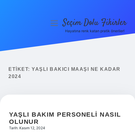
Seçim Dolu Fikirler
menüyü
aç
Hayatına renk katan pratik öneriler!
Anasayfa
Gizlilik Politikası
Yasal Uyarı
ETIKET:
YAŞLI BAKICI MAAŞI NE KADAR
2024
Hakkımızda
YAŞLI BAKIM PERSONELI NASIL
OLUNUR
Tarih: Kasım 12, 2024