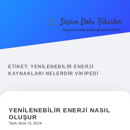
Seçim Dolu Fikirler
menüyü
aç
Hayatına renk katan pratik öneriler!
Anasayfa
Gizlilik Politikası
Yasal Uyarı
ETIKET:
YENILENEBILIR ENERJI
KAYNAKLARI NELERDIR VIKIPEDI
Hakkımızda
YENILENEBILIR ENERJI NASIL
OLUŞUR
Tarih: Ekim 13, 2024