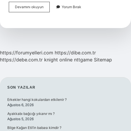
Yenilenebilir
Devamını okuyun
Yorum Bırak
Enerji
Nasıl
Oluşur
https://forumyelleri.com
https://dibe.com.tr
https://debe.com.tr
knight online
nttgame
Sitemap
SIDEBAR
SON YAZILAR
Erkekler hangi kokulardan etkilenir ?
Ağustos 6, 2026
Ayakkabı bağcığı yıkanır mı ?
Ağustos 5, 2026
Bilge Kağan Etil’in babası kimdir ?