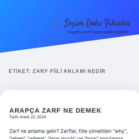
Seçim Dolu Fikirler
menüyü
aç
Hayatına renk katan pratik öneriler!
Anasayfa
Gizlilik Politikası
Yasal Uyarı
ETIKET:
ZARF FIILI ANLAMI NEDIR
Hakkımızda
ARAPÇA ZARF NE DEMEK
Tarih: Aralık 22, 2024
Zarf ne anlama gelir? Zarflar, fiile yöneltilen “why”,
“when”, “where”, “how much” ve “how” sorularına