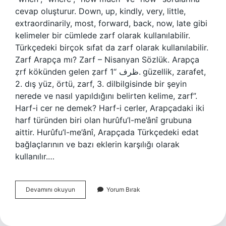
cevap oluşturur. Down, up, kindly, very, little,
extraordinarily, most, forward, back, now, late gibi
kelimeler bir cümlede zarf olarak kullanılabilir.
Türkçedeki birçok sıfat da zarf olarak kullanılabilir.
Zarf Arapça mı? Zarf – Nisanyan Sözlük. Arapça
ẓrf kökünden gelen ẓarf ظرف “1. güzellik, zarafet,
2. dış yüz, örtü, zarf, 3. dilbilgisinde bir şeyin
nerede ve nasıl yapıldığını belirten kelime, zarf”.
Harf-i cer ne demek? Harf-i cerler, Arapçadaki iki
harf türünden biri olan hurûfu’l-me’ânî grubuna
aittir. Hurûfu’l-me’ânî, Arapçada Türkçedeki edat
bağlaçlarının ve bazı eklerin karşılığı olarak
kullanılır.…
Arapça
Devamını okuyun
Yorum Bırak
Zarf
Ne
Demek