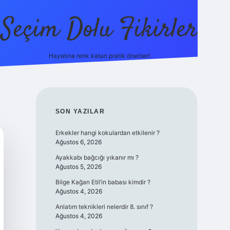
Seçim Dolu Fikirler
Hayatına renk katan pratik öneriler!
piabellacasino
SIDEBAR
SON YAZILAR
Erkekler hangi kokulardan etkilenir ?
Ağustos 6, 2026
Ayakkabı bağcığı yıkanır mı ?
Ağustos 5, 2026
Bilge Kağan Etil’in babası kimdir ?
Ağustos 4, 2026
Anlatım teknikleri nelerdir 8. sınıf ?
Ağustos 4, 2026