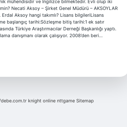
ik mühendisidir ve İngilizce bilmektedir. Evli olup iki
 kimin? Necati Aksoy – Şirket Genel Müdürü – AKSOYLAR
dal Aksoy hangi takımlı? Lisans bilgileriLisans
langıç ​​tarihi:Sözleşme bitiş tarihi:1 ek satır
asında Türkiye Araştırmacılar Derneği Başkanlığı yaptı.
rlama danışmanı olarak çalışıyor. 2008’den beri…
//debe.com.tr
knight online
nttgame
Sitemap