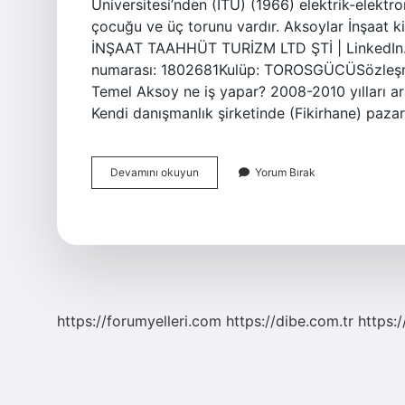
Üniversitesi’nden (İTÜ) (1966) elektrik-elektron
çocuğu ve üç torunu vardır. Aksoylar İnşaat
İNŞAAT TAAHHÜT TURİZM LTD ŞTİ | LinkedIn. Er
numarası: 1802681Kulüp: TOROSGÜCÜSözleşme baş
Temel Aksoy ne iş yapar? 2008-2010 yılları ar
Kendi danışmanlık şirketinde (Fikirhane) paza
Erdal
Devamını okuyun
Yorum Bırak
Aksoy
Ne
Iş
Yapar
https://forumyelleri.com
https://dibe.com.tr
https: