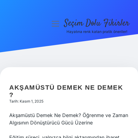
Seçim Dolu Fikirler
menüyü
aç
Hayatına renk katan pratik öneriler!
Anasayfa
Gizlilik Politikası
Yasal Uyarı
Hakkımızda
AKŞAMÜSTÜ DEMEK NE DEMEK
?
Tarih: Kasım 1, 2025
Akşamüstü Demek Ne Demek? Öğrenme ve Zaman
Algısının Dönüştürücü Gücü Üzerine
Eğitim süreci, yalnızca bilgi aktarımından ibaret