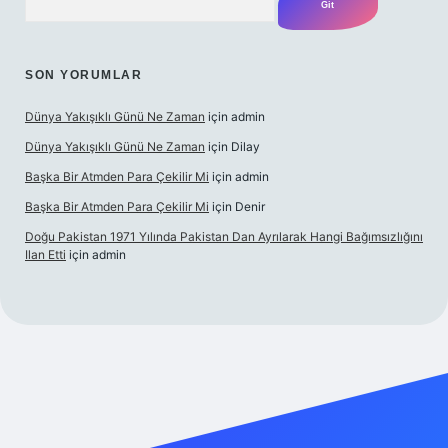
SON YORUMLAR
Dünya Yakışıklı Günü Ne Zaman
için
admin
Dünya Yakışıklı Günü Ne Zaman
için
Dilay
Başka Bir Atmden Para Çekilir Mi
için
admin
Başka Bir Atmden Para Çekilir Mi
için
Denir
Doğu Pakistan 1971 Yılında Pakistan Dan Ayrılarak Hangi Bağımsızlığını
Ilan Etti
için
admin
bellacasino