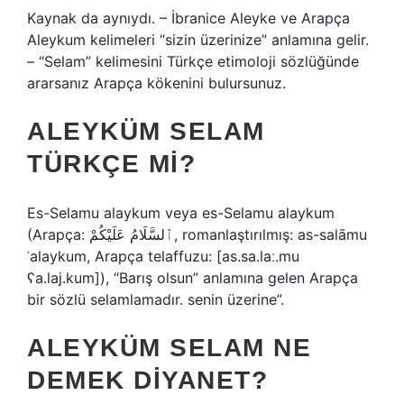
Kaynak da aynıydı. – İbranice Aleyke ve Arapça
Aleykum kelimeleri “sizin üzerinize” anlamına gelir.
– “Selam” kelimesini Türkçe etimoloji sözlüğünde
ararsanız Arapça kökenini bulursunuz.
ALEYKÜM SELAM
TÜRKÇE MI?
Es-Selamu alaykum veya es-Selamu alaykum
(Arapça: ٱلسَّلَامُ عَلَيْكُمْ‎, romanlaştırılmış: as-salāmu
ʿalaykum, Arapça telaffuzu: [as.sa.laː.mu
ʕa.laj.kum]), “Barış olsun” anlamına gelen Arapça
bir sözlü selamlamadır. senin üzerine”.
ALEYKÜM SELAM NE
DEMEK DIYANET?