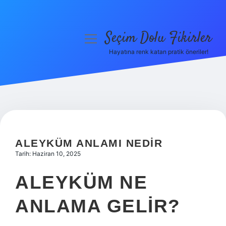
Seçim Dolu Fikirler
menüyü
aç
Hayatına renk katan pratik öneriler!
Anasayfa
Gizlilik Politikası
Yasal Uyarı
Hakkımızda
ALEYKÜM ANLAMI NEDIR
Tarih: Haziran 10, 2025
ALEYKÜM NE
ANLAMA GELIR?