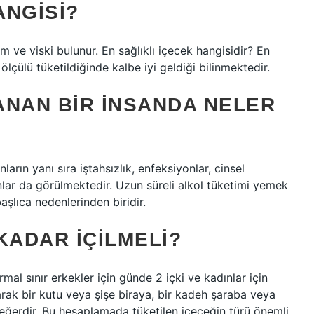
ANGISI?
om ve viski bulunur. En sağlıklı içecek hangisidir? En
 ölçülü tüketildiğinde kalbe iyi geldiği bilinmektedir.
ANAN BIR INSANDA NELER
arın yanı sıra iştahsızlık, enfeksiyonlar, cinsel
unlar da görülmektedir. Uzun süreli alkol tüketimi yemek
aşlıca nedenlerinden biridir.
 KADAR IÇILMELI?
rmal sınır erkekler için günde 2 içki ve kadınlar için
olarak bir kutu veya şişe biraya, bir kadeh şaraba veya
eşdeğerdir. Bu hesaplamada tüketilen içeceğin türü önemli