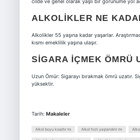
cilde ve genel olarak yaşlı bir görünüme yol aç
ALKOLIKLER NE KADA
Alkolikler 55 yaşına kadar yaşarlar. Araştırmac
kısmı emeklilik yaşına ulaşır.
SIGARA IÇMEK ÖMRÜ U
Uzun Ömür: Sigarayı bırakmak ömrü uzatır. Sig
yüksektir.
Tarih:
Makaleler
Alkol boyu kısaltır mı
Alkol hızlı yaşlandırır mı
Alko