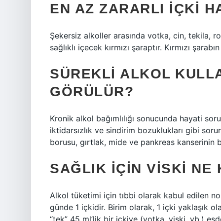
EN AZ ZARARLI IÇKI H
Şekersiz alkoller arasında votka, cin, tekila, r
sağlıklı içecek kırmızı şaraptır. Kırmızı şarabın
SÜREKLI ALKOL KULL
GÖRÜLÜR?
Kronik alkol bağımlılığı sonucunda hayati sorunl
iktidarsızlık ve sindirim bozuklukları gibi sor
borusu, gırtlak, mide ve pankreas kanserinin b
SAĞLIK IÇIN VISKI NE
Alkol tüketimi için tıbbi olarak kabul edilen no
günde 1 içkidir. Birim olarak, 1 içki yaklaşık 
“tek” 45 ml’lik bir içkiye (votka, viski, vb.) 