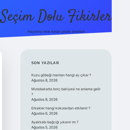
Seçim Dolu Fikirler
Hayatına renk katan pratik öneriler!
piabellacasino
SIDEBAR
SON YAZILAR
Kuzu göbeği mantarı hangi ay çıkar ?
Ağustos 8, 2026
Mutabakatta borç bakiyesi ne anlama gelir
?
Ağustos 8, 2026
Erkekler hangi kokulardan etkilenir ?
Ağustos 6, 2026
Ayakkabı bağcığı yıkanır mı ?
Ağustos 5, 2026