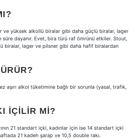
MI?
r ve yüksek alkollü biralar gibi daha güçlü biralar, lager
 süre dayanır. Evet, bira türü raf ömrünü etkiler. Stout,
 biralar, lager ve pilsner gibi daha hafif biralardan
DÜRÜR?
z aşırı alkol tüketimine bağlı bir sorunla (yasal, trafik,
 IÇILIR MI?
rının 21 standart içki, kadınlar için ise 14 standart içki
r haftada 21 kadeh şarap ve 10,5 double rakı.