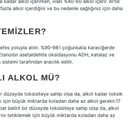
kadar alkol içerirken, viski %40-60 alkol içerir. Artık
azla alkol içerdiğini ve bu nedenle sağlığınız için daha
TEMIZLER?
nefes yoluyla atılır. %90-98’i çoğunlukla karaciğerde
. Etanolün asetaldehite oksidasyonu ADH, katalaz ve
stemi tarafından aracılık edilir.
LI ALKOL MÜ?
ir düzeyde toksisiteye sahip olsa da, alkol kadar toksik
k için büyük miktarda koladan daha az alkol gerekir.17
at belirli bir düzeyde toksisiteye sahip olsa da, alkol
rını tetiklemek için büyük miktarda koladan daha az