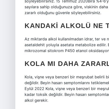
söyleyebilirsiniz. 15 Temmuz 2020Bira %4-6’ya 
sayılara sahip olduğunuza göre, viskinin daha f
zararlı olduğunu güvenle söyleyebilirsiniz.
KANDAKI ALKOLÜ NE 
Az miktarda alkol kullanılmadan idrar, ter ve 
asetaldehit yoluyla asetata metabolize edilir
mikrozomal sitokrom P450 etanol oksidasyon si
KOLA MI DAHA ZARAR
Kola, vişne veya benzeri bir meşrubat belirli b
değildir. Beyin hasarı semptomlarını tetikleme
Eylül 2022 Kola, vişne veya benzeri bir meşrub
kadar toksik değildir. Beyin hasarı semptomla
alkol gerekir.