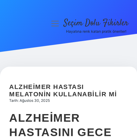
Seçim Dolu Fikirler
menüyü
aç
Hayatına renk katan pratik öneriler!
Anasayfa
Gizlilik Politikası
Yasal Uyarı
Hakkımızda
ALZHEIMER HASTASI
MELATONIN KULLANABILIR MI
Tarih: Ağustos 30, 2025
ALZHEIMER
HASTASINI GECE