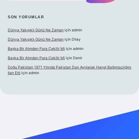
SON YORUMLAR
Dünya Yakışıklı Günü Ne Zaman
için
admin
Dünya Yakışıklı Günü Ne Zaman
için
Dilay
Başka Bir Atmden Para Çekilir Mi
için
admin
Başka Bir Atmden Para Çekilir Mi
için
Denir
Doğu Pakistan 1971 Yılında Pakistan Dan Ayrılarak Hangi Bağımsızlığını
Ilan Etti
için
admin
llacasino