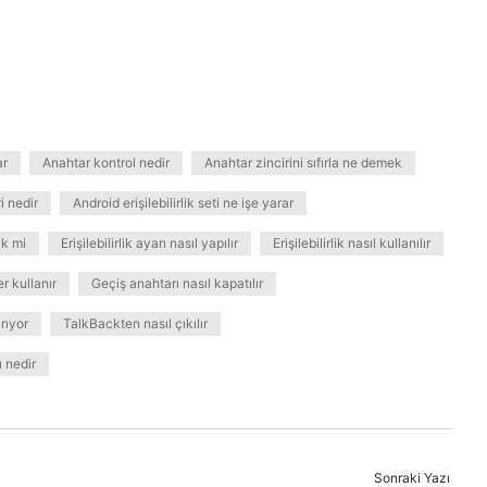
ar
Anahtar kontrol nedir
Anahtar zincirini sıfırla ne demek
i nedir
Android erişilebilirlik seti ne işe yarar
lik mi
Erişilebilirlik ayarı nasıl yapılır
Erişilebilirlik nasıl kullanılır
er kullanır
Geçiş anahtarı nasıl kapatılır
rıyor
TalkBackten nasıl çıkılır
 nedir
Sonraki Yazı