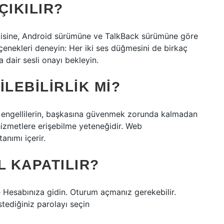
ÇIKILIR?
ticisine, Android sürümüne ve TalkBack sürümüne göre
çenekleri deneyin: Her iki ses düğmesini de birkaç
a dair sesli onayı bekleyin.
ILEBILIRLIK MI?
ın ve engellilerin, başkasına güvenmek zorunda kalmadan
 hizmetlere erişebilme yeteneğidir. Web
 tanımı içerir.
L KAPATILIR?
le Hesabınıza gidin. Oturum açmanız gerekebilir.
ediğiniz parolayı seçin