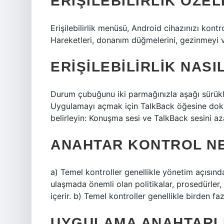
ERIŞILEBILIRLIK ÖZEL
Erişilebilirlik menüsü, Android cihazınızı kon
Hareketleri, donanım düğmelerini, gezinmeyi ve
ERIŞILEBILIRLIK NASI
Durum çubuğunu iki parmağınızla aşağı sürükley
Uygulamayı açmak için TalkBack öğesine doku
belirleyin: Konuşma sesi ve TalkBack sesini aza
ANAHTAR KONTROL N
a) Temel kontroller genellikle yönetim açısında
ulaşmada önemli olan politikalar, prosedürler,
içerir. b) Temel kontroller genellikle birden fa
UYGULAMA ANAHTARI 