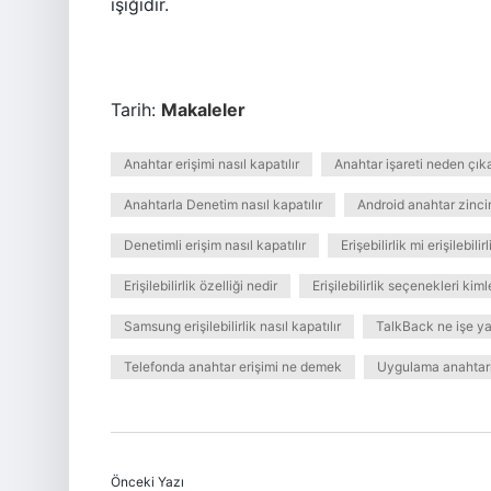
ışığıdır.
Tarih:
Makaleler
Anahtar erişimi nasıl kapatılır
Anahtar işareti neden çık
Anahtarla Denetim nasıl kapatılır
Android anahtar zincir
Denetimli erişim nasıl kapatılır
Erişebilirlik mi erişilebilir
Erişilebilirlik özelliği nedir
Erişilebilirlik seçenekleri kiml
Samsung erişilebilirlik nasıl kapatılır
TalkBack ne işe ya
Telefonda anahtar erişimi ne demek
Uygulama anahtarı
Önceki Yazı