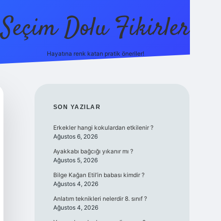
Seçim Dolu Fikirler
Hayatına renk katan pratik öneriler!
piabellac
SIDEBAR
SON YAZILAR
Erkekler hangi kokulardan etkilenir ?
Ağustos 6, 2026
Ayakkabı bağcığı yıkanır mı ?
Ağustos 5, 2026
Bilge Kağan Etil’in babası kimdir ?
Ağustos 4, 2026
Anlatım teknikleri nelerdir 8. sınıf ?
Ağustos 4, 2026