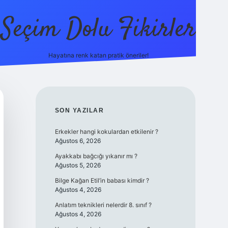
Seçim Dolu Fikirler
Hayatına renk katan pratik öneriler!
piabella
SIDEBAR
SON YAZILAR
Erkekler hangi kokulardan etkilenir ?
Ağustos 6, 2026
Ayakkabı bağcığı yıkanır mı ?
Ağustos 5, 2026
Bilge Kağan Etil’in babası kimdir ?
Ağustos 4, 2026
Anlatım teknikleri nelerdir 8. sınıf ?
Ağustos 4, 2026