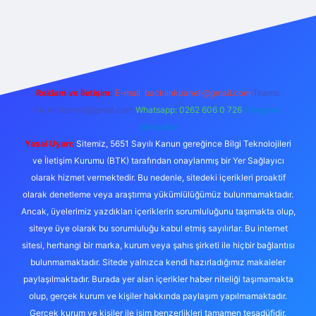
iabellacasino
Reklam ve İletişim:
E-mail:
backlinkpaneli@gmail.com
Teams:
forumhizmeti@gmail.com
Whatsapp: 0262 606 0 726
Telegram:
@karabul
Yasal Uyarı:
Sitemiz, 5651 Sayılı Kanun gereğince Bilgi Teknolojileri
ve İletişim Kurumu (BTK) tarafından onaylanmış bir Yer Sağlayıcı
olarak hizmet vermektedir. Bu nedenle, sitedeki içerikleri proaktif
olarak denetleme veya araştırma yükümlülüğümüz bulunmamaktadır.
Ancak, üyelerimiz yazdıkları içeriklerin sorumluluğunu taşımakta olup,
siteye üye olarak bu sorumluluğu kabul etmiş sayılırlar. Bu internet
sitesi, herhangi bir marka, kurum veya şahıs şirketi ile hiçbir bağlantısı
bulunmamaktadır. Sitede yalnızca kendi hazırladığımız makaleler
paylaşılmaktadır. Burada yer alan içerikler haber niteliği taşımamakta
olup, gerçek kurum ve kişiler hakkında paylaşım yapılmamaktadır.
Gerçek kurum ve kişiler ile isim benzerlikleri tamamen tesadüfidir.