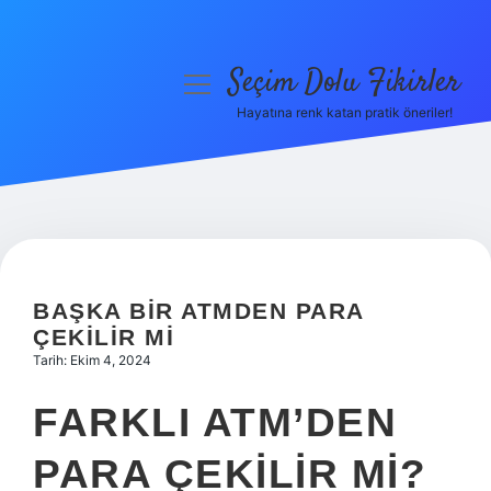
Seçim Dolu Fikirler
menüyü
aç
Hayatına renk katan pratik öneriler!
Anasayfa
Gizlilik Politikası
Yasal Uyarı
Hakkımızda
BAŞKA BIR ATMDEN PARA
ÇEKILIR MI
Tarih: Ekim 4, 2024
FARKLI ATM’DEN
PARA ÇEKILIR MI?