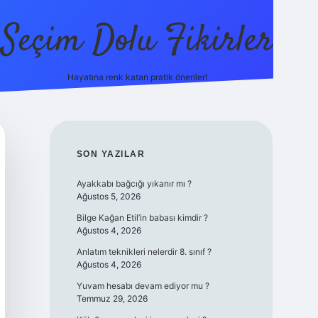
Seçim Dolu Fikirler
Hayatına renk katan pratik öneriler!
piabella
SIDEBAR
SON YAZILAR
Ayakkabı bağcığı yıkanır mı ?
Ağustos 5, 2026
Bilge Kağan Etil’in babası kimdir ?
Ağustos 4, 2026
Anlatım teknikleri nelerdir 8. sınıf ?
Ağustos 4, 2026
Yuvam hesabı devam ediyor mu ?
Temmuz 29, 2026