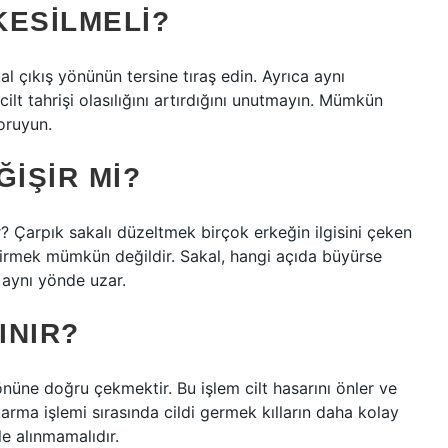
KESILMELI?
kal çıkış yönünün tersine tıraş edin. Ayrıca aynı
lt tahrişi olasılığını artırdığını unutmayın. Mümkün
koruyun.
ĞIŞIR MI?
r? Çarpık sakalı düzeltmek birçok erkeğin ilgisini çeken
ştirmek mümkün değildir. Sakal, hangi açıda büyürse
e aynı yönde uzar.
INIR?
yönüne doğru çekmektir. Bu işlem cilt hasarını önler ve
ıkarma işlemi sırasında cildi germek kılların daha kolay
le alınmamalıdır.