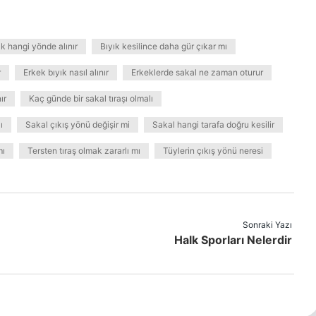
ık hangi yönde alınır
Bıyık kesilince daha gür çıkar mı
r
Erkek bıyık nasıl alınır
Erkeklerde sakal ne zaman oturur
ır
Kaç günde bir sakal tıraşı olmalı
ı
Sakal çıkış yönü değişir mi
Sakal hangi tarafa doğru kesilir
mı
Tersten tıraş olmak zararlı mı
Tüylerin çıkış yönü neresi
Sonraki Yazı
Halk Sporları Nelerdir