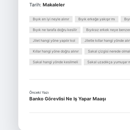
Tarih:
Makaleler
Bıyık en iyi neyle alınır
Bıyık erkeğe yakışır mı
Bıy
Bıyık ne tarafa doğru kesilir
Bıyıksız erkek neye benze
Jilet hangi yöne yapılır kol
Jiletle kıllar hangi yönde alın
Kıllar hangi yöne doğru alınır
Sakal çizgisi nerede olmal
Sakal hangi yönde kesilmeli
Sakal uzadıkça yumuşar 
Önceki Yazı
Banko Görevlisi Ne Iş Yapar Maaşı