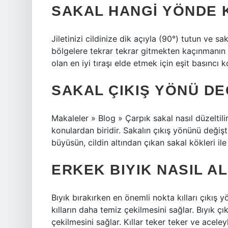
SAKAL HANGI YÖNDE 
Jiletinizi cildinize dik açıyla (90°) tutun ve sa
bölgelere tekrar tekrar gitmekten kaçınmanın ci
olan en iyi tıraşı elde etmek için eşit basıncı 
SAKAL ÇIKIŞ YÖNÜ DE
Makaleler » Blog » Çarpık sakal nasıl düzeltili
konulardan biridir. Sakalın çıkış yönünü deği
büyüsün, cildin altından çıkan sakal kökleri il
ERKEK BIYIK NASIL AL
Bıyık bırakırken en önemli nokta kılları çıkış 
kılların daha temiz çekilmesini sağlar. Bıyık ç
çekilmesini sağlar. Kıllar teker teker ve aceley