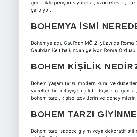
genellikle perişan kıyafetler, uzun etekler, ç
çarpıyor.
BOHEMYA ISMI NERED
Bohemya adı, Gaul’dan MÖ 2. yüzyılda Roma O
Gaul’dan Kelt halkından geliyor. Roma Ordusu 
BOHEM KIŞILIK NEDIR
Bohem yaşam tarzı, modern kural ve düzenle
yücelten bir anlayışla ilgilidir. Kişisel özgünl
bohem tarzı, kişisel zevklerin ve deneyimlerin 
BOHEM TARZI GIYINM
Bohem tarzı sadece giyim veya dekoratif stil 