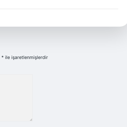
r
*
ile işaretlenmişlerdir