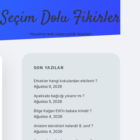
Seçim Dolu Fikirler
Hayatına renk katan pratik öneriler!
piabellacasino
SIDEBAR
SON YAZILAR
Erkekler hangi kokulardan etkilenir ?
Ağustos 6, 2026
Ayakkabı bağcığı yıkanır mı ?
Ağustos 5, 2026
Bilge Kağan Etil’in babası kimdir ?
Ağustos 4, 2026
Anlatım teknikleri nelerdir 8. sınıf ?
Ağustos 4, 2026