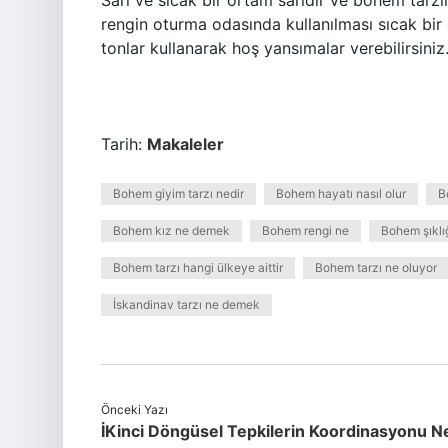
Sarı ve sıcak bir ortam sarıdır ve bohem tarzın
rengin oturma odasında kullanılması sıcak bir
tonlar kullanarak hoş yansımalar verebilirsiniz
Tarih:
Makaleler
Bohem giyim tarzı nedir
Bohem hayatı nasıl olur
B
Bohem kız ne demek
Bohem rengi ne
Bohem şıklığ
Bohem tarzı hangi ülkeye aittir
Bohem tarzı ne oluyor
İskandinav tarzı ne demek
Önceki Yazı
İKinci Döngüsel Tepkilerin Koordinasyonu N