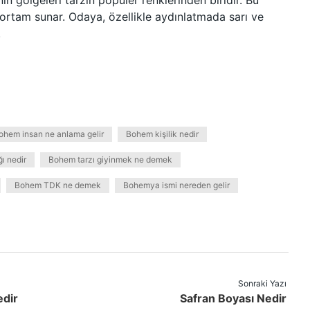
ın gölgeleri tarzın popüler renklerinden biridir. Bu
 ortam sunar. Odaya, özellikle aydınlatmada sarı ve
.
ohem insan ne anlama gelir
Bohem kişilik nedir
ı nedir
Bohem tarzı giyinmek ne demek
Bohem TDK ne demek
Bohemya ismi nereden gelir
Sonraki Yazı
edir
Safran Boyası Nedir