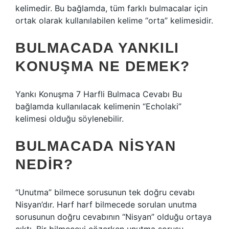
kelimedir. Bu bağlamda, tüm farklı bulmacalar için
ortak olarak kullanılabilen kelime “orta” kelimesidir.
BULMACADA YANKILI
KONUŞMA NE DEMEK?
Yankı Konuşma 7 Harfli Bulmaca Cevabı Bu
bağlamda kullanılacak kelimenin “Echolaki”
kelimesi olduğu söylenebilir.
BULMACADA NISYAN
NEDIR?
“Unutma” bilmece sorusunun tek doğru cevabı
Nisyan’dır. Harf harf bilmecede sorulan unutma
sorusunun doğru cevabının “Nisyan” olduğu ortaya