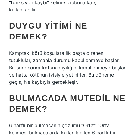
“fonksiyon kaybı” kelime grubuna karşı
kullanılabilir.
DUYGU YITIMI NE
DEMEK?
Kamptaki kötü koşullara ilk başta direnen
tutuklular, zamanla durumu kabullenmeye başlar.
Bir süre sonra kötünün iyiliğini kabullenmeye başlar
ve hatta kötünün iyisiyle yetinirler. Bu döneme
geçiş, his kaybıyla gerçekleşir.
BULMACADA MUTEDIL NE
DEMEK?
6 harfli bir bulmacanın çözümü “Orta”: “Orta”
kelimesi bulmacalarda kullanılabilen 6 harfli bir