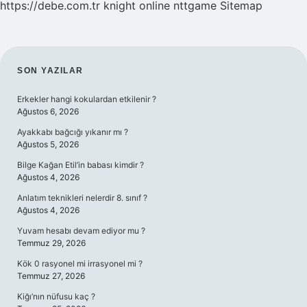
https://debe.com.tr
knight online
nttgame
Sitemap
SIDEBAR
SON YAZILAR
Erkekler hangi kokulardan etkilenir ?
Ağustos 6, 2026
Ayakkabı bağcığı yıkanır mı ?
Ağustos 5, 2026
Bilge Kağan Etil’in babası kimdir ?
Ağustos 4, 2026
Anlatım teknikleri nelerdir 8. sınıf ?
Ağustos 4, 2026
Yuvam hesabı devam ediyor mu ?
Temmuz 29, 2026
Kök 0 rasyonel mi irrasyonel mi ?
Temmuz 27, 2026
Kiğı’nın nüfusu kaç ?