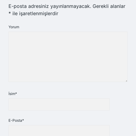
E-posta adresiniz yayınlanmayacak.
Gerekli alanlar
*
ile işaretlenmişlerdir
Yorum
İsim*
E-Posta*