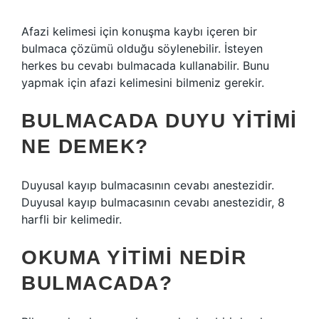
Afazi kelimesi için konuşma kaybı içeren bir
bulmaca çözümü olduğu söylenebilir. İsteyen
herkes bu cevabı bulmacada kullanabilir. Bunu
yapmak için afazi kelimesini bilmeniz gerekir.
BULMACADA DUYU YITIMI
NE DEMEK?
Duyusal kayıp bulmacasının cevabı anestezidir.
Duyusal kayıp bulmacasının cevabı anestezidir, 8
harfli bir kelimedir.
OKUMA YITIMI NEDIR
BULMACADA?