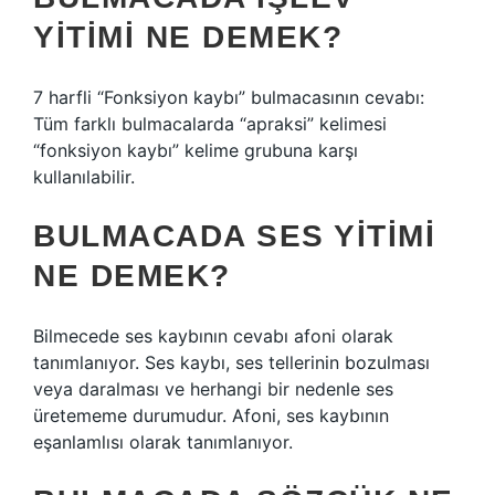
YITIMI NE DEMEK?
7 harfli “Fonksiyon kaybı” bulmacasının cevabı:
Tüm farklı bulmacalarda “apraksi” kelimesi
“fonksiyon kaybı” kelime grubuna karşı
kullanılabilir.
BULMACADA SES YITIMI
NE DEMEK?
Bilmecede ses kaybının cevabı afoni olarak
tanımlanıyor. Ses kaybı, ses tellerinin bozulması
veya daralması ve herhangi bir nedenle ses
üretememe durumudur. Afoni, ses kaybının
eşanlamlısı olarak tanımlanıyor.