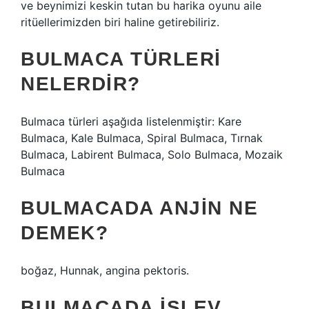
ve beynimizi keskin tutan bu harika oyunu aile
ritüellerimizden biri haline getirebiliriz.
BULMACA TÜRLERI
NELERDIR?
Bulmaca türleri aşağıda listelenmiştir: Kare
Bulmaca, Kale Bulmaca, Spiral Bulmaca, Tırnak
Bulmaca, Labirent Bulmaca, Solo Bulmaca, Mozaik
Bulmaca
BULMACADA ANJIN NE
DEMEK?
boğaz, Hunnak, angina pektoris.
BULMACADA IŞLEV