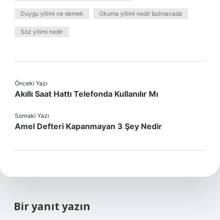
Duygu yitimi ne demek
Okuma yitimi nedir bulmacada
Söz yitimi nedir
Önceki Yazı
Akıllı Saat Hattı Telefonda Kullanılır Mı
Sonraki Yazı
Amel Defteri Kapanmayan 3 Şey Nedir
Bir yanıt yazın