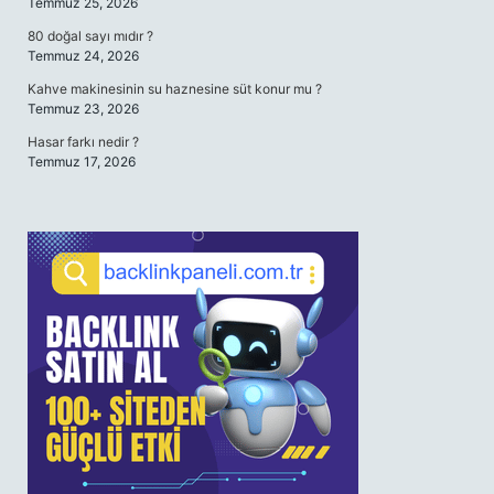
Temmuz 25, 2026
80 doğal sayı mıdır ?
Temmuz 24, 2026
Kahve makinesinin su haznesine süt konur mu ?
Temmuz 23, 2026
Hasar farkı nedir ?
Temmuz 17, 2026