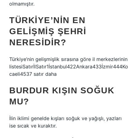
olmamıştır.
TÜRKIYE’NIN EN
GELIŞMIŞ ŞEHRI
NERESIDIR?
Türkiye’nin gelişmişlik sırasına göre il merkezlerinin
listesiSatırİlSatır1İstanbul422Ankara433İzmir444Ko
caeli4537 satır daha
BURDUR KIŞIN SOĞUK
MU?
İlin iklimi genelde kışları soğuk ve yağışlı, yazları
ise sıcak ve kuraktır.