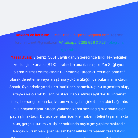
acasino
Reklam ve İletişim:
E-mail:
backlinkpaneli@gmail.com
Teams:
forumhizmeti@gmail.com
Whatsapp: 0262 606 0 726
Telegram:
@karabul
Yasal Uyarı:
Sitemiz, 5651 Sayılı Kanun gereğince Bilgi Teknolojileri
ve İletişim Kurumu (BTK) tarafından onaylanmış bir Yer Sağlayıcı
olarak hizmet vermektedir. Bu nedenle, sitedeki içerikleri proaktif
olarak denetleme veya araştırma yükümlülüğümüz bulunmamaktadır.
Ancak, üyelerimiz yazdıkları içeriklerin sorumluluğunu taşımakta olup,
siteye üye olarak bu sorumluluğu kabul etmiş sayılırlar. Bu internet
sitesi, herhangi bir marka, kurum veya şahıs şirketi ile hiçbir bağlantısı
bulunmamaktadır. Sitede yalnızca kendi hazırladığımız makaleler
paylaşılmaktadır. Burada yer alan içerikler haber niteliği taşımamakta
olup, gerçek kurum ve kişiler hakkında paylaşım yapılmamaktadır.
Gerçek kurum ve kişiler ile isim benzerlikleri tamamen tesadüfidir.