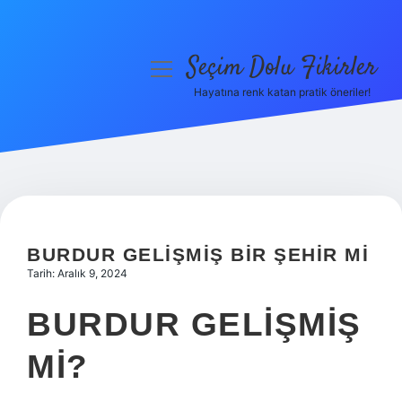
Seçim Dolu Fikirler
menüyü
aç
Hayatına renk katan pratik öneriler!
Anasayfa
Gizlilik Politikası
Yasal Uyarı
Hakkımızda
BURDUR GELIŞMIŞ BIR ŞEHIR MI
Tarih: Aralık 9, 2024
BURDUR GELIŞMIŞ
MI?