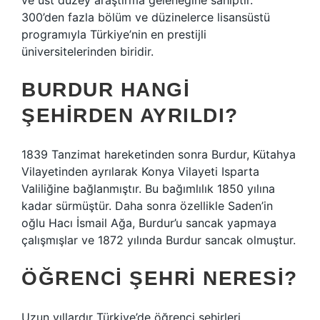
ve üst düzey araştırma geleneğine sahiptir.
300’den fazla bölüm ve düzinelerce lisansüstü
programıyla Türkiye’nin en prestijli
üniversitelerinden biridir.
BURDUR HANGI
ŞEHIRDEN AYRILDI?
1839 Tanzimat hareketinden sonra Burdur, Kütahya
Vilayetinden ayrılarak Konya Vilayeti Isparta
Valiliğine bağlanmıştır. Bu bağımlılık 1850 yılına
kadar sürmüştür. Daha sonra özellikle Saden’in
oğlu Hacı İsmail Ağa, Burdur’u sancak yapmaya
çalışmışlar ve 1872 yılında Burdur sancak olmuştur.
ÖĞRENCI ŞEHRI NERESI?
Uzun yıllardır Türkiye’de öğrenci şehirleri