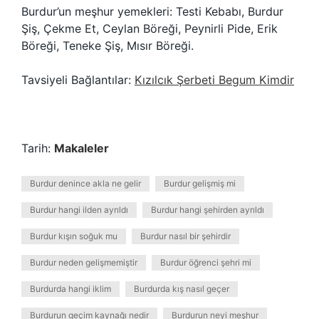
Burdur’un meşhur yemekleri: Testi Kebabı, Burdur
Şiş, Çekme Et, Ceylan Böreği, Peynirli Pide, Erik
Böreği, Teneke Şiş, Mısır Böreği.
Tavsiyeli Bağlantılar:
Kızılcık Şerbeti Begum Kimdir
Tarih:
Makaleler
Burdur denince akla ne gelir
Burdur gelişmiş mi
Burdur hangi ilden ayrıldı
Burdur hangi şehirden ayrıldı
Burdur kışın soğuk mu
Burdur nasıl bir şehirdir
Burdur neden gelişmemiştir
Burdur öğrenci şehri mi
Burdurda hangi iklim
Burdurda kış nasıl geçer
Burdurun geçim kaynağı nedir
Burdurun neyi meşhur