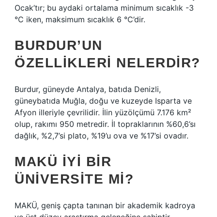
Ocak’tır; bu aydaki ortalama minimum sıcaklık -3
°C iken, maksimum sıcaklık 6 °C’dir.
BURDUR’UN
ÖZELLIKLERI NELERDIR?
Burdur, güneyde Antalya, batıda Denizli,
güneybatıda Muğla, doğu ve kuzeyde Isparta ve
Afyon illeriyle çevrilidir. İlin yüzölçümü 7.176 km²
olup, rakımı 950 metredir. İl topraklarının %60,6’sı
dağlık, %2,7’si plato, %19’u ova ve %17’si ovadır.
MAKÜ IYI BIR
ÜNIVERSITE MI?
MAKÜ, geniş çapta tanınan bir akademik kadroya