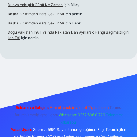
Dünya Yakışıklı Günü Ne Zaman
için
Dilay
Başka Bir Atmden Para Çekilir Mi
için
admin
Başka Bir Atmden Para Çekilir Mi
için
Denir
Doğu Pakistan 1971 Yılında Pakistan Dan Ayrılarak Hangi Bağımsızlığını
Ilan Etti
için
admin
ellacasino
Reklam ve İletişim:
E-mail:
backlinkpaneli@gmail.com
Teams:
forumhizmeti@gmail.com
Whatsapp: 0262 606 0 726
Telegram:
@karabul
Yasal Uyarı:
Sitemiz, 5651 Sayılı Kanun gereğince Bilgi Teknolojileri
ve İletişim Kurumu (BTK) tarafından onaylanmış bir Yer Sağlayıcı