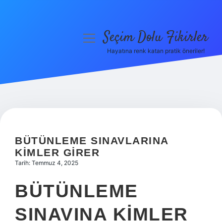
Seçim Dolu Fikirler
menüyü
aç
Hayatına renk katan pratik öneriler!
Anasayfa
Gizlilik Politikası
Yasal Uyarı
Hakkımızda
BÜTÜNLEME SINAVLARINA
KIMLER GIRER
Tarih: Temmuz 4, 2025
BÜTÜNLEME
SINAVINA KIMLER