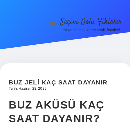
Seçim Dolu Fikirler
menüyü
aç
Hayatına renk katan pratik öneriler!
Anasayfa
Gizlilik Politikası
Yasal Uyarı
Hakkımızda
BUZ JELI KAÇ SAAT DAYANIR
Tarih: Haziran 28, 2025
BUZ AKÜSÜ KAÇ
SAAT DAYANIR?