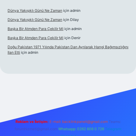
Dünya Yakışıklı Günü Ne Zaman
için
admin
Dünya Yakışıklı Günü Ne Zaman
için
Dilay
Başka Bir Atmden Para Çekilir Mi
için
admin
Başka Bir Atmden Para Çekilir Mi
için
Denir
Doğu Pakistan 1971 Yılında Pakistan Dan Ayrılarak Hangi Bağımsızlığını
Ilan Etti
için
admin
ellacasino
Reklam ve İletişim:
E-mail:
backlinkpaneli@gmail.com
Teams:
forumhizmeti@gmail.com
Whatsapp: 0262 606 0 726
Telegram: