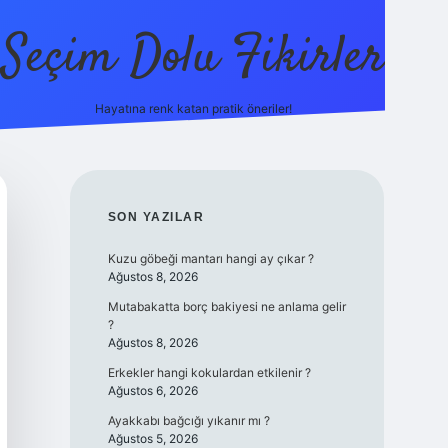
Seçim Dolu Fikirler
Hayatına renk katan pratik öneriler!
piabella
SIDEBAR
SON YAZILAR
Kuzu göbeği mantarı hangi ay çıkar ?
Ağustos 8, 2026
Mutabakatta borç bakiyesi ne anlama gelir
?
Ağustos 8, 2026
Erkekler hangi kokulardan etkilenir ?
Ağustos 6, 2026
Ayakkabı bağcığı yıkanır mı ?
Ağustos 5, 2026