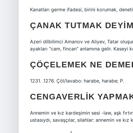
Kanatları germe ifadesi, birini korumak, denet
ÇANAK TUTMAK DEYIM
Azeri dilbilimci Amanov ve Aliyev, Tatar oluşu
ayakları “cam, fincan” anlamına gelir. Kaseyi 
ÇÖÇELEMEK NE DEME
1231. .1276. Çöl/lavabo: harabe, harabe; P.
CENGAVERLIK YAPMA
Annemin ve kız kardeşimin sesi -law, aşk fırtı
ustasıydı, savaşçılar, silahlar: annemin ve kız