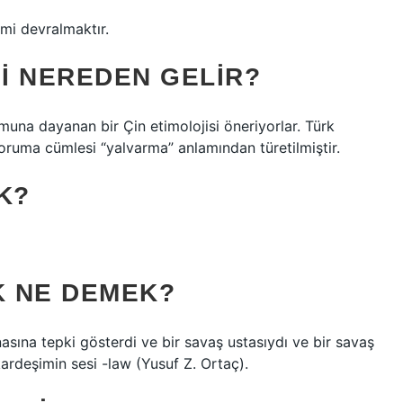
imi devralmaktır.
I NEREDEN GELIR?
muna dayanan bir Çin etimolojisi öneriyorlar. Türk
koruma cümlesi “yalvarma” anlamından türetilmiştir.
K?
K NE DEMEK?
nasına tepki gösterdi ve bir savaş ustasıydı ve bir savaş
 kardeşimin sesi -law (Yusuf Z. Ortaç).