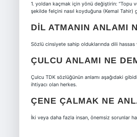
1. yoldan kaçmak için yönü değiştirin: “Topu vur
şekilde felçini nasıl koyduğuna (Kemal Tahir) gü
DIL ATMANIN ANLAMI 
Sözlü cinsiyete sahip olduklarında dili hassa
ÇULCU ANLAMI NE DE
Çulcu TDK sözlüğünün anlamı aşağıdaki gibidir
ihtiyacı olan herkes.
ÇENE ÇALMAK NE ANL
İki veya daha fazla insan, önemsiz sorunlar h