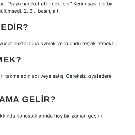
.” “Suyu hareket ettirmek için.” Kerim şaşırtıcı bir
lümsedi. 2. 3 .. basın, alt.
NEDIR?
s vücut noktalarına ovmak ve vücudu teşvik etmektir.
MEK?
: takma adın adı veya satış. Gereksiz kıyafetlere
AMA GELIR?
akkında konuştuklarında hoş bir zaman geçirir.