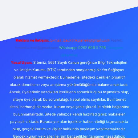
abellacasino
Reklam ve İletişim:
E-mail:
backlinkpaneli@gmail.com
Teams:
forumhizmeti@gmail.com
Whatsapp: 0262 606 0 726
Telegram:
@karabul
Yasal Uyarı:
Sitemiz, 5651 Sayılı Kanun gereğince Bilgi Teknolojileri
ve İletişim Kurumu (BTK) tarafından onaylanmış bir Yer Sağlayıcı
olarak hizmet vermektedir. Bu nedenle, sitedeki içerikleri proaktif
olarak denetleme veya araştırma yükümlülüğümüz bulunmamaktadır.
Ancak, üyelerimiz yazdıkları içeriklerin sorumluluğunu taşımakta olup,
siteye üye olarak bu sorumluluğu kabul etmiş sayılırlar. Bu internet
sitesi, herhangi bir marka, kurum veya şahıs şirketi ile hiçbir bağlantısı
bulunmamaktadır. Sitede yalnızca kendi hazırladığımız makaleler
paylaşılmaktadır. Burada yer alan içerikler haber niteliği taşımamakta
olup, gerçek kurum ve kişiler hakkında paylaşım yapılmamaktadır.
Gerçek kurum ve kişiler ile isim benzerlikleri tamamen tesadüfidir.