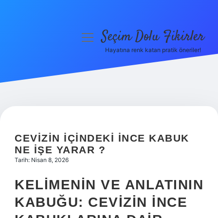
Seçim Dolu Fikirler
menüyü
aç
Hayatına renk katan pratik öneriler!
Anasayfa
Gizlilik Politikası
Yasal Uyarı
Hakkımızda
CEVIZIN IÇINDEKI INCE KABUK
NE IŞE YARAR ?
Tarih: Nisan 8, 2026
KELIMENIN VE ANLATININ
KABUĞU: CEVIZIN İNCE