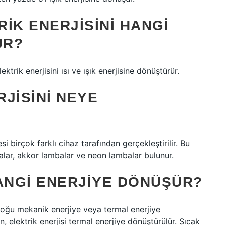
IK ENERJISINI HANGI
ÜR?
ktrik enerjisini ısı ve ışık enerjisine dönüştürür.
JISINI NEYE
si birçok farklı cihaz tarafından gerçekleştirilir. Bu
alar, akkor lambalar ve neon lambalar bulunur.
HANGI ENERJIYE DÖNÜŞÜR?
 çoğu mekanik enerjiye veya termal enerjiye
 elektrik enerjisi termal enerjiye dönüştürülür. Sıcak