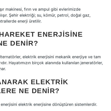
şır makinesi, fırın ve ampul gibi evlerimizde
ışır. Şehir elektriği; su, kömür, petrol, doğal gaz,
allerde enerji üretilir.
 HAREKET ENERJISINE
E DENIR?
lternatörler, elektrik enerjisini mekanik enerjiye ve tam
dır. Hayatımızın birçok alanında kullanılan jeneratörler,
nar.
LANARAK ELEKTRIK
LERE NE DENIR?
nerjisini elektrik enerjisine dönüştüren sistemlerdir.