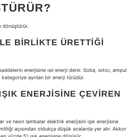
ŞTÜRÜR?
ne dönüştürür.
ILE BIRLIKTE ÜRETTIĞI
ddelerin enerjisine ısıl enerji denir. Soba, ısıtıcı, ampul
lt kategoriye ayrılan bir enerji türüdür.
IŞIK ENERJISINE ÇEVIREN
 ve neon lambalar elektrik enerjisini ışık enerjisine
liliği açısından oldukça düşük sıralarda yer alır. Akkor
en yüzde 5’i ışık enerjisine dönüşür.