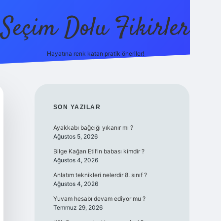
Seçim Dolu Fikirler
Hayatına renk katan pratik öneriler!
piabella
SIDEBAR
SON YAZILAR
Ayakkabı bağcığı yıkanır mı ?
Ağustos 5, 2026
Bilge Kağan Etil’in babası kimdir ?
Ağustos 4, 2026
Anlatım teknikleri nelerdir 8. sınıf ?
Ağustos 4, 2026
Yuvam hesabı devam ediyor mu ?
Temmuz 29, 2026