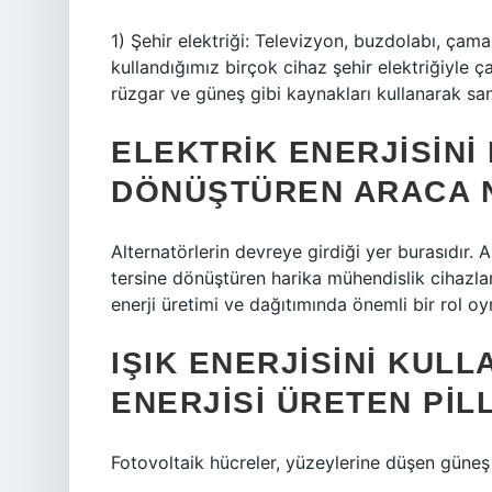
1) Şehir elektriği: Televizyon, buzdolabı, çama
kullandığımız birçok cihaz şehir elektriğiyle çal
rüzgar ve güneş gibi kaynakları kullanarak santr
ELEKTRIK ENERJISINI
DÖNÜŞTÜREN ARACA N
Alternatörlerin devreye girdiği yer burasıdır. A
tersine dönüştüren harika mühendislik cihazları
enerji üretimi ve dağıtımında önemli bir rol oy
IŞIK ENERJISINI KUL
ENERJISI ÜRETEN PIL
Fotovoltaik hücreler, yüzeylerine düşen güneş e