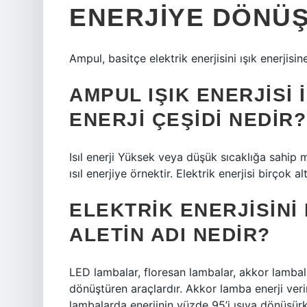
ENERJIYE DÖNÜ
Ampul, basitçe elektrik enerjisini ışık enerjisi
AMPUL IŞIK ENERJISI 
ENERJI ÇEŞIDI NEDIR?
Isıl enerji Yüksek veya düşük sıcaklığa sahip ma
ısıl enerjiye örnektir. Elektrik enerjisi birçok a
ELEKTRIK ENERJISINI 
ALETIN ADI NEDIR?
LED lambalar, floresan lambalar, akkor lambalar
dönüştüren araçlardır. Akkor lamba enerji verim
lambalarda enerjinin yüzde 95’i ısıya dönüşürk