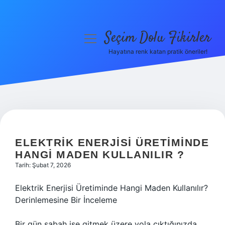
Seçim Dolu Fikirler
menüyü
aç
Hayatına renk katan pratik öneriler!
Anasayfa
Gizlilik Politikası
Yasal Uyarı
Hakkımızda
ELEKTRIK ENERJISI ÜRETIMINDE
HANGI MADEN KULLANILIR ?
Tarih: Şubat 7, 2026
Elektrik Enerjisi Üretiminde Hangi Maden Kullanılır?
Derinlemesine Bir İnceleme
Bir gün sabah işe gitmek üzere yola çıktığınızda,