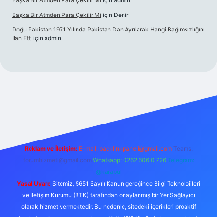
Başka Bir Atmden Para Çekilir Mi
için
admin
Başka Bir Atmden Para Çekilir Mi
için
Denir
Doğu Pakistan 1971 Yılında Pakistan Dan Ayrılarak Hangi Bağımsızlığını
Ilan Etti
için
admin
bellacasino
Reklam ve İletişim:
E-mail:
backlinkpaneli@gmail.com
Teams:
forumhizmeti@gmail.com
Whatsapp: 0262 606 0 726
Telegram:
@karabul
Yasal Uyarı:
Sitemiz, 5651 Sayılı Kanun gereğince Bilgi Teknolojileri
ve İletişim Kurumu (BTK) tarafından onaylanmış bir Yer Sağlayıcı
olarak hizmet vermektedir. Bu nedenle, sitedeki içerikleri proaktif