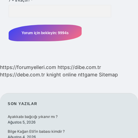
7 + 8 kaçtır?
*
https://forumyelleri.com
https://dibe.com.tr
https://debe.com.tr
knight online
nttgame
Sitemap
SIDEBAR
SON YAZILAR
Ayakkabı bağcığı yıkanır mı ?
Ağustos 5, 2026
Bilge Kağan Etil’in babası kimdir ?
Ağustos 4, 2026