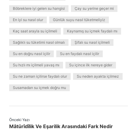
Böbreklere iyi gelen su hangisi
Çay su yerine geçer mi
En iyi su nasıl olur
Günlük suyu nasıl tüketmeliyiz
Kaç saat arayla su içilmeli
Kaynamış su içmek faydalı mı
Sağlıklı su tüketimi nasıl olmalı
Şifalı su nasıl içilmeli
Su en doğru nasıl içilir
Su en faydalı nasıl içilir
Su hızlı mı içilmeli yavaş mı
Su içince ilk nereye gider
Su ne zaman içilirse faydalı olur
Su neden ayakta içilmez
Susamadan su içmek doğru mu
Önceki Yazı
Mâtürîdîlik Ve Eşarilik Arasındaki Fark Nedir