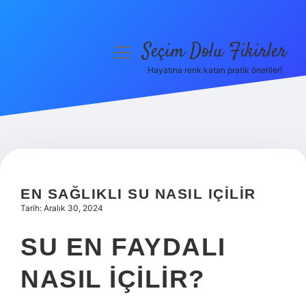
Seçim Dolu Fikirler
menüyü
aç
Hayatına renk katan pratik öneriler!
Anasayfa
Gizlilik Politikası
Yasal Uyarı
Hakkımızda
EN SAĞLIKLI SU NASIL IÇILIR
Tarih: Aralık 30, 2024
SU EN FAYDALI
NASIL IÇILIR?