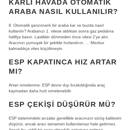
KARLI HAVADA OTOMATIK
ARABA NASIL KULLANILIR?
8. Otomatik şanzımanlı bir araba kar ve buzda nasıl
kullanılır? Arabanızı 1. vitese aldıktan sonra gaz pedalına
hafifçe basın. Lastikler dönmeden önce vitesi 2’ye alın.
Aracınızı yumuşak bir şekilde hızlandırın. … Mecbur
kalmadıkça vites küçültmeyin.
ESP KAPATINCA HIZ ARTAR
MI?
Artan ivmelenme: ESP devre dışı bırakıldığında araç
kaymadan daha hızlı ivmelenebilir.
ESP ÇEKIŞI DÜŞÜRÜR MÜ?
ESP sistemindeki arızalar genellikle aracınızın sürüş kalitesini
düşürür, ancak aracı tamamen kullanılamaz hale getirmez.
Ancak bu, ciddi bir arıza olmadığı anlamına gelmez.