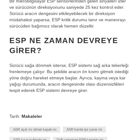
Bir mikrobilgisayar ESP sensörlerinden gelen sinyalleri izler
ve sürücünün direksiyonunu saniyede 25 kez kontrol eder.
Sürücü aracın dengesini etkileyebilecek bir direksiyon
müdahalesi yaparsa, ESP kritik durumu tanır ve manevrayı
sürücüden bağımsız olarak hemen düzeltir.
ESP NE ZAMAN DEVREYE
GIRER?
Sürücü sağa dönmek isterse, ESP sistemi sağ arka tekerleği
frenlemeye çalışır. Bu şekilde aracın ön kısmı gitmek istediği
yöne doğru hareket etmeye başlar. Ayrıca, kayma veya kar
yağışı durumunda, aracın dengesinde olası düzensizlikleri
tespit ederek ESP sistemi devreye girer.
Tarih:
Makaleler
ASR açık mı olmalı kapalı mı
ASR karda işe yarar mı
ASR kışın kullanılır mı
Drift yaparken ESP kapatılır mı