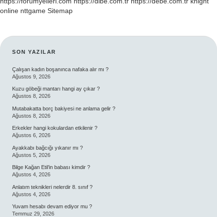
https://forumyelleri.com
https://dibe.com.tr
https://debe.com.tr
knight
online
nttgame
Sitemap
SIDEBAR
SON YAZILAR
Çalışan kadın boşanınca nafaka alır mı ?
Ağustos 9, 2026
Kuzu göbeği mantarı hangi ay çıkar ?
Ağustos 8, 2026
Mutabakatta borç bakiyesi ne anlama gelir ?
Ağustos 8, 2026
Erkekler hangi kokulardan etkilenir ?
Ağustos 6, 2026
Ayakkabı bağcığı yıkanır mı ?
Ağustos 5, 2026
Bilge Kağan Etil’in babası kimdir ?
Ağustos 4, 2026
Anlatım teknikleri nelerdir 8. sınıf ?
Ağustos 4, 2026
Yuvam hesabı devam ediyor mu ?
Temmuz 29, 2026