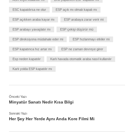
ESC kapatılırsa ne olur
ESP açık mı olmalı kapalı mı
ESP açıkken araba kayar mı
ESP arabaya zarar verir mi
ESP arabayı yavaşlatır mı
ESP çekişi düşürür mü
ESP direksiyona müdahale eder mi
ESP hızlanmayı etkiler mi
ESP kapatınca hız artar mı
ESP ne zaman devreye girer
Esp neden kapatılır
Karlı havada otomatik araba nasıl kullanılır
Karlı yolda ESP kapatılır mı
Önceki Yazı
Minyatür Sanatı Nedir Kısa Bilgi
Sonraki Yazı
Her Şey Her Yerde Aynı Anda Kore Filmi Mi