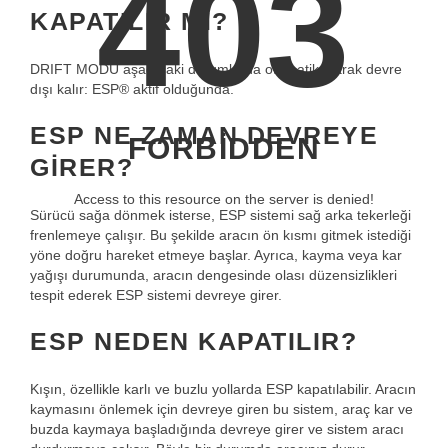
403
KAPATILIR MI?
DRIFT MODU aşağıdaki durumlarda otomatik olarak devre
dışı kalır: ESP® aktif olduğunda.
ESP NE ZAMAN DEVREYE
FORBIDDEN
GIRER?
Access to this resource on the server is denied!
Sürücü sağa dönmek isterse, ESP sistemi sağ arka tekerleği
frenlemeye çalışır. Bu şekilde aracın ön kısmı gitmek istediği
yöne doğru hareket etmeye başlar. Ayrıca, kayma veya kar
yağışı durumunda, aracın dengesinde olası düzensizlikleri
tespit ederek ESP sistemi devreye girer.
ESP NEDEN KAPATILIR?
Kışın, özellikle karlı ve buzlu yollarda ESP kapatılabilir. Aracın
kaymasını önlemek için devreye giren bu sistem, araç kar ve
buzda kaymaya başladığında devreye girer ve sistem aracı