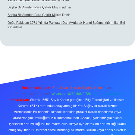
Başka Bir Atmden Para Çekilir Mi
için
admin
Başka Bir Atmden Para Çekilir Mi
için
Denir
Doğu Pakistan 1971 Yılında Pakistan Dan Ayrılarak Hangi Bağımsızlığını Ilan Etti
için
admin
Reklam ve İletişim:
E-mail:
backlinkpaneli@gmail.com
Teams:
forumhizmeti@gmail.com
Whatsapp: 0262 606 0 726
Telegram: @karabul
Yasal Uyarı:
Sitemiz, 5651 Sayılı Kanun gereğince Bilgi Teknolojileri ve İletişim
Kurumu (BTK) tarafından onaylanmış bir Yer Sağlayıcı olarak hizmet
vermektedir. Bu nedenle, sitedeki içerikleri proaktif olarak denetleme veya
araştırma yükümlülüğümüz bulunmamaktadır. Ancak, üyelerimiz yazdıkları
içeriklerin sorumluluğunu taşımakta olup, siteye üye olarak bu sorumluluğu kabul
etmiş sayılırlar. Bu internet sitesi, herhangi bir marka, kurum veya şahıs şirketi ile