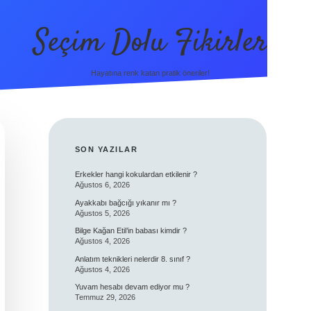
Seçim Dolu Fikirler
Hayatına renk katan pratik öneriler!
SIDEBAR
SON YAZILAR
Erkekler hangi kokulardan etkilenir ?
Ağustos 6, 2026
Ayakkabı bağcığı yıkanır mı ?
Ağustos 5, 2026
Bilge Kağan Etil’in babası kimdir ?
Ağustos 4, 2026
Anlatım teknikleri nelerdir 8. sınıf ?
Ağustos 4, 2026
Yuvam hesabı devam ediyor mu ?
Temmuz 29, 2026