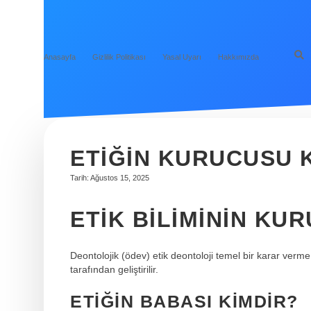
Anasayfa
Gizlilik Politikası
Yasal Uyarı
Hakkımızda
ETIĞIN KURUCUSU 
Tarih: Ağustos 15, 2025
ETIK BILIMININ KU
Deontolojik (ödev) etik deontoloji temel bir karar ver
tarafından geliştirilir.
ETIĞIN BABASI KIMDIR?