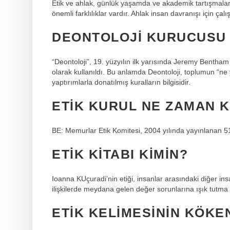
Etik ve ahlak, günlük yaşamda ve akademik tartışmalarda
önemli farklılıklar vardır. Ahlak insan davranışı için çalı
DEONTOLOJI KURUCUSU 
“Deontoloji”, 19. yüzyılın ilk yarısında Jeremy Bentham 
olarak kullanıldı. Bu anlamda Deontoloji, toplumun “ne y
yaptırımlarla donatılmış kuralların bilgisidir.
ETIK KURUL NE ZAMAN 
BE: Memurlar Etik Komitesi, 2004 yılında yayınlanan 51
ETIK KITABI KIMIN?
Ioanna KUçuradi’nin etiği, insanlar arasındaki diğer ins
ilişkilerde meydana gelen değer sorunlarına ışık tutma gir
ETIK KELIMESININ KÖKE