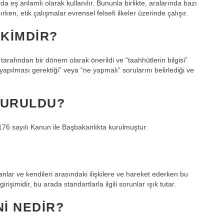
 eş anlamlı olarak kullanılır. Bununla birlikte, aralarında bazı
şırken, etik çalışmalar evrensel felsefi ilkeler üzerinde çalışır.
KIMDIR?
tarafından bir dönem olarak önerildi ve “taahhütlerin bilgisi”
apılması gerektiği” veya “ne yapmalı” sorularını belirlediği ve
KURULDU?
76 sayılı Kanun ile Başbakanlıkta kurulmuştur.
anlar ve kendileri arasındaki ilişkilere ve hareket ederken bu
işimidir, bu arada standartlarla ilgili sorunlar ışık tutar.
NI NEDIR?