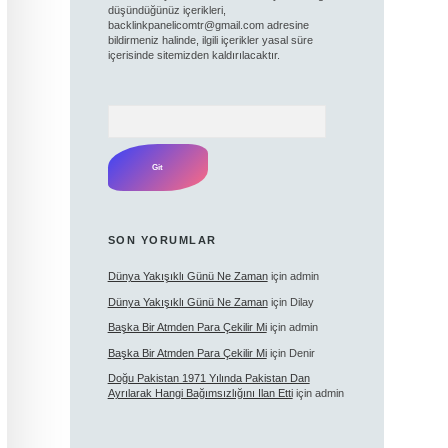
düşündüğünüz içerikleri,
backlinkpanelicomtr@gmail.com
adresine
bildirmeniz halinde, ilgili içerikler yasal süre
içerisinde sitemizden kaldırılacaktır.
Arama
SON YORUMLAR
Dünya Yakışıklı Günü Ne Zaman
için
admin
Dünya Yakışıklı Günü Ne Zaman
için
Dilay
Başka Bir Atmden Para Çekilir Mi
için
admin
Başka Bir Atmden Para Çekilir Mi
için
Denir
Doğu Pakistan 1971 Yılında Pakistan Dan
Ayrılarak Hangi Bağımsızlığını Ilan Etti
için
admin