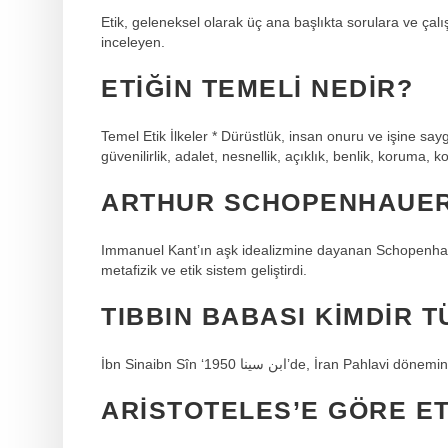
Etik, geleneksel olarak üç ana başlıkta sorulara ve çal
inceleyen.
ETIĞIN TEMELI NEDIR?
Temel Etik İlkeler * Dürüstlük, insan onuru ve işine say
güvenilirlik, adalet, nesnellik, açıklık, benlik, koruma
ARTHUR SCHOPENHAUER 
Immanuel Kant’ın aşk idealizmine dayanan Schopenhauer
metafizik ve etik sistem geliştirdi.
TIBBIN BABASI KIMDIR 
İbn Sinaibn Sîn ‘ابن سینا 1950’de, 
ARISTOTELES’E GÖRE ET