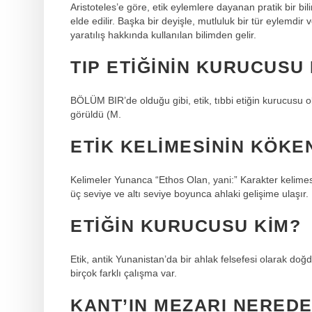
Aristoteles’e göre, etik eylemlere dayanan pratik bir bi
elde edilir. Başka bir deyişle, mutluluk bir tür eylemdi
yaratılış hakkında kullanılan bilimden gelir.
TIP ETIĞININ KURUCUSU
BÖLÜM BIR’de olduğu gibi, etik, tıbbi etiğin kurucusu
görüldü (M.
ETIK KELIMESININ KÖKE
Kelimeler Yunanca “Ethos Olan, yani:” Karakter kelimesin
üç seviye ve altı seviye boyunca ahlaki gelişime ulaşır.
ETIĞIN KURUCUSU KIM?
Etik, antik Yunanistan’da bir ahlak felsefesi olarak doğ
birçok farklı çalışma var.
KANT’IN MEZARI NERED