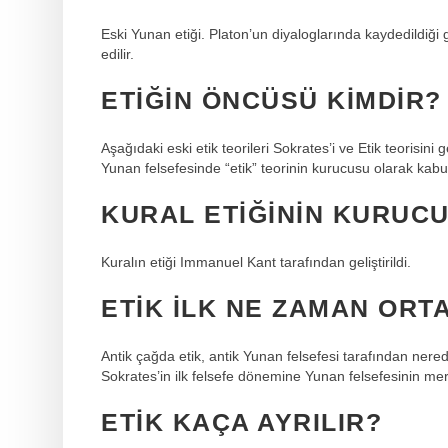
Eski Yunan etiği. Platon’un diyaloglarında kaydedildiği 
edilir.
ETIĞIN ÖNCÜSÜ KIMDIR?
Aşağıdaki eski etik teorileri Sokrates’i ve Etik teorisin
Yunan felsefesinde “etik” teorinin kurucusu olarak kabul 
KURAL ETIĞININ KURUCU
Kuralın etiği Immanuel Kant tarafından geliştirildi.
ETIK ILK NE ZAMAN ORTA
Antik çağda etik, antik Yunan felsefesi tarafından nered
Sokrates’in ilk felsefe dönemine Yunan felsefesinin mer
ETIK KAÇA AYRILIR?