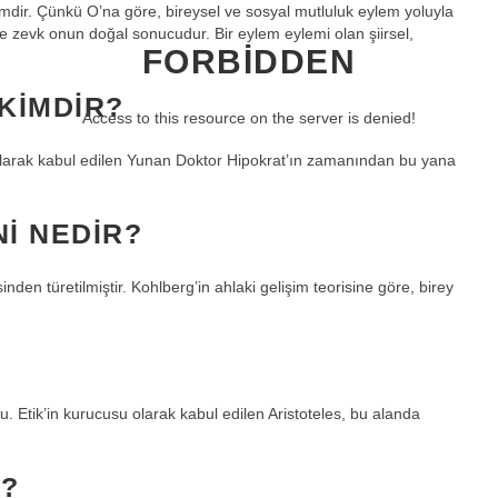
limdir. Çünkü O’na göre, bireysel ve sosyal mutluluk eylem yoluyla
r ve zevk onun doğal sonucudur. Bir eylem eylemi olan şiirsel,
FORBIDDEN
 KIMDIR?
Access to this resource on the server is denied!
 olarak kabul edilen Yunan Doktor Hipokrat’ın zamanından bu yana
NI NEDIR?
den türetilmiştir. Kohlberg’in ahlaki gelişim teorisine göre, birey
du. Etik’in kurucusu olarak kabul edilen Aristoteles, bu alanda
E?