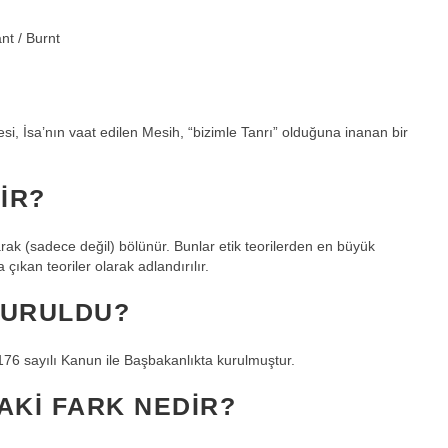
nt / Burnt
si, İsa’nın vaat edilen Mesih, “bizimle Tanrı” olduğuna inanan bir
IR?
olarak (sadece değil) bölünür. Bunlar etik teorilerden en büyük
a çıkan teoriler olarak adlandırılır.
KURULDU?
76 sayılı Kanun ile Başbakanlıkta kurulmuştur.
AKI FARK NEDIR?