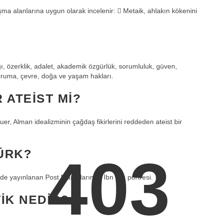
ışma alanlarına uygun olarak incelenir:  Metaik, ahlakın kökenini
gı, özerklik, adalet, akademik özgürlük, sorumluluk, güven,
, koruma, çevre, doğa ve yaşam hakları.
ATEIST MI?
, Alman idealizminin çağdaş fikirlerini reddeden ateist bir
TÜRK?
403
İran Pahlavi döneminde yayınlanan Post Markalarında İbn Sîn portresi.
IK NEDIR?