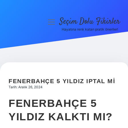
Seçim Dolu Fikirler
menüyü
aç
Hayatına renk katan pratik öneriler!
Anasayfa
Gizlilik Politikası
Yasal Uyarı
Hakkımızda
FENERBAHÇE 5 YILDIZ IPTAL MI
Tarih: Aralık 26, 2024
FENERBAHÇE 5
YILDIZ KALKTI MI?