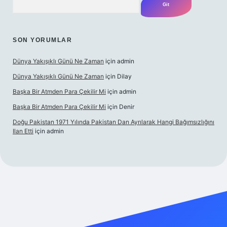
SON YORUMLAR
Dünya Yakışıklı Günü Ne Zaman
için
admin
Dünya Yakışıklı Günü Ne Zaman
için
Dilay
Başka Bir Atmden Para Çekilir Mi
için
admin
Başka Bir Atmden Para Çekilir Mi
için
Denir
Doğu Pakistan 1971 Yılında Pakistan Dan Ayrılarak Hangi Bağımsızlığını
Ilan Etti
için
admin
bellacasino