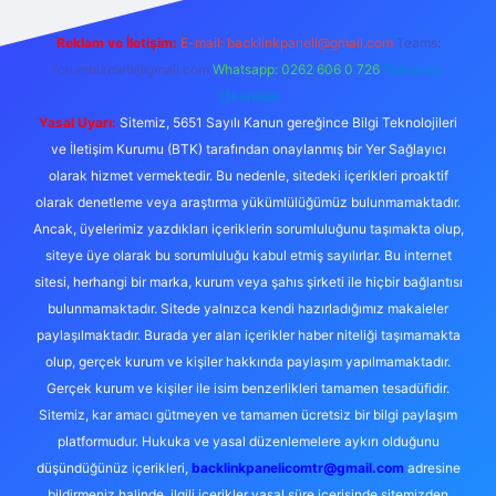
Reklam ve İletişim:
E-mail:
backlinkpaneli@gmail.com
Teams:
forumhizmeti@gmail.com
Whatsapp: 0262 606 0 726
Telegram:
@karabul
Yasal Uyarı:
Sitemiz, 5651 Sayılı Kanun gereğince Bilgi Teknolojileri
ve İletişim Kurumu (BTK) tarafından onaylanmış bir Yer Sağlayıcı
olarak hizmet vermektedir. Bu nedenle, sitedeki içerikleri proaktif
olarak denetleme veya araştırma yükümlülüğümüz bulunmamaktadır.
Ancak, üyelerimiz yazdıkları içeriklerin sorumluluğunu taşımakta olup,
siteye üye olarak bu sorumluluğu kabul etmiş sayılırlar. Bu internet
sitesi, herhangi bir marka, kurum veya şahıs şirketi ile hiçbir bağlantısı
bulunmamaktadır. Sitede yalnızca kendi hazırladığımız makaleler
paylaşılmaktadır. Burada yer alan içerikler haber niteliği taşımamakta
olup, gerçek kurum ve kişiler hakkında paylaşım yapılmamaktadır.
Gerçek kurum ve kişiler ile isim benzerlikleri tamamen tesadüfidir.
Sitemiz, kar amacı gütmeyen ve tamamen ücretsiz bir bilgi paylaşım
platformudur. Hukuka ve yasal düzenlemelere aykırı olduğunu
düşündüğünüz içerikleri,
backlinkpanelicomtr@gmail.com
adresine
bildirmeniz halinde, ilgili içerikler yasal süre içerisinde sitemizden