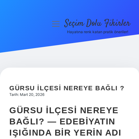
Seçim Dolu Fikirler
menüyü
aç
Hayatına renk katan pratik öneriler!
Anasayfa
Gizlilik Politikası
Yasal Uyarı
Hakkımızda
GÜRSU ILÇESI NEREYE BAĞLI ?
Tarih: Mart 20, 2026
GÜRSU İLÇESI NEREYE
BAĞLI? — EDEBIYATIN
IŞIĞINDA BIR YERIN ADI