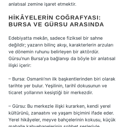
anlatısal zemine işaret etmektir.
HIKÂYELERIN COĞRAFYASI:
BURSA VE GÜRSU ARASINDA
Edebiyatta mekân, sadece fiziksel bir sahne
değildir; yazarın bilinç akışı, karakterlerin arzuları
ve dönemin ruhunu belirleyen bir aktördür.
Gürsu’nun Bursa’ya bağlanışı da böyle bir anlatısal
ilişki içerir:
– Bursa: Osmanlı’nın ilk başkentlerinden biri olarak
tarihte yer bulur. Yeşilinin, tarihî dokusunun ve
ticaret yollarının kesiştiği bir merkezdir.
– Gürsu: Bu merkezle ilişki kurarken, kendi yerel
kültürünü, zanaatını ve yaşam biçimini ifade eder.
Yerel hikâyeler, meyve bahçelerinin kokusu, küçük
mahalle kahvehanelerinin sohbet sesleriyle