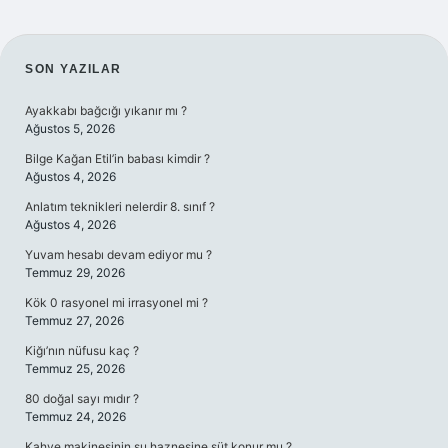
SIDEBAR
SON YAZILAR
Ayakkabı bağcığı yıkanır mı ?
Ağustos 5, 2026
Bilge Kağan Etil’in babası kimdir ?
Ağustos 4, 2026
Anlatım teknikleri nelerdir 8. sınıf ?
Ağustos 4, 2026
Yuvam hesabı devam ediyor mu ?
Temmuz 29, 2026
Kök 0 rasyonel mi irrasyonel mi ?
Temmuz 27, 2026
Kiğı’nın nüfusu kaç ?
Temmuz 25, 2026
80 doğal sayı mıdır ?
Temmuz 24, 2026
Kahve makinesinin su haznesine süt konur mu ?