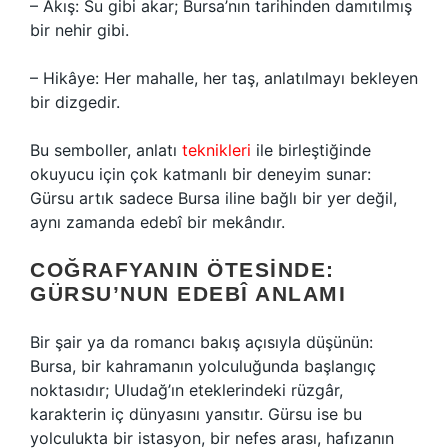
– Akış: Su gibi akar; Bursa’nın tarihinden damıtılmış
bir nehir gibi.
– Hikâye: Her mahalle, her taş, anlatılmayı bekleyen
bir dizgedir.
Bu semboller, anlatı
teknikleri
ile birleştiğinde
okuyucu için çok katmanlı bir deneyim sunar:
Gürsu artık sadece Bursa iline bağlı bir yer değil,
aynı zamanda edebî bir mekândır.
COĞRAFYANIN ÖTESINDE:
GÜRSU’NUN EDEBÎ ANLAMI
Bir şair ya da romancı bakış açısıyla düşünün:
Bursa, bir kahramanın yolculuğunda başlangıç
noktasıdır; Uludağ’ın eteklerindeki rüzgâr,
karakterin iç dünyasını yansıtır. Gürsu ise bu
yolculukta bir istasyon, bir nefes arası, hafızanın