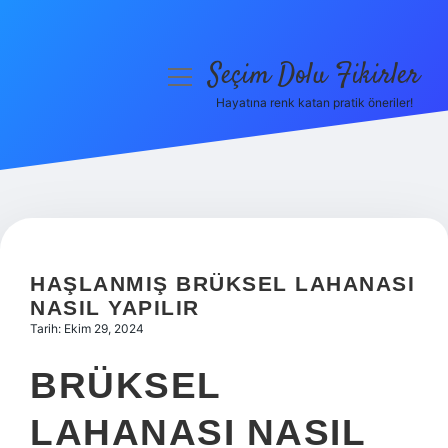
Seçim Dolu Fikirler
menüyü
aç
Hayatına renk katan pratik öneriler!
Anasayfa
Gizlilik Politikası
Yasal Uyarı
Hakkımızda
HAŞLANMIŞ BRÜKSEL LAHANASI
NASIL YAPILIR
Tarih: Ekim 29, 2024
BRÜKSEL
LAHANASI NASIL