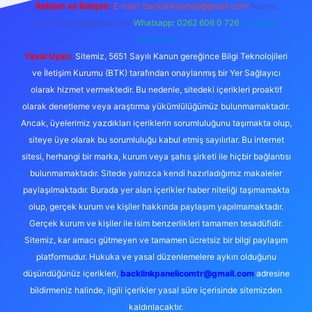
Reklam ve İletişim:
E-mail:
backlinkpaneli@gmail.com
Teams:
forumhizmeti@gmail.com
Whatsapp: 0262 606 0 726
Telegram:
@karabul
Yasal Uyarı:
Sitemiz, 5651 Sayılı Kanun gereğince Bilgi Teknolojileri
ve İletişim Kurumu (BTK) tarafından onaylanmış bir Yer Sağlayıcı
olarak hizmet vermektedir. Bu nedenle, sitedeki içerikleri proaktif
olarak denetleme veya araştırma yükümlülüğümüz bulunmamaktadır.
Ancak, üyelerimiz yazdıkları içeriklerin sorumluluğunu taşımakta olup,
siteye üye olarak bu sorumluluğu kabul etmiş sayılırlar. Bu internet
sitesi, herhangi bir marka, kurum veya şahıs şirketi ile hiçbir bağlantısı
bulunmamaktadır. Sitede yalnızca kendi hazırladığımız makaleler
paylaşılmaktadır. Burada yer alan içerikler haber niteliği taşımamakta
olup, gerçek kurum ve kişiler hakkında paylaşım yapılmamaktadır.
Gerçek kurum ve kişiler ile isim benzerlikleri tamamen tesadüfidir.
Sitemiz, kar amacı gütmeyen ve tamamen ücretsiz bir bilgi paylaşım
platformudur. Hukuka ve yasal düzenlemelere aykırı olduğunu
düşündüğünüz içerikleri,
backlinkpanelicomtr@gmail.com
adresine
bildirmeniz halinde, ilgili içerikler yasal süre içerisinde sitemizden
kaldırılacaktır.