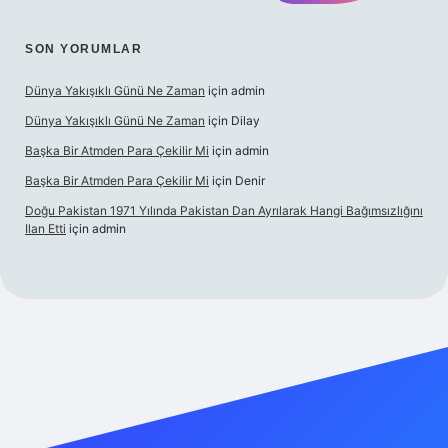
SON YORUMLAR
Dünya Yakışıklı Günü Ne Zaman
için
admin
Dünya Yakışıklı Günü Ne Zaman
için
Dilay
Başka Bir Atmden Para Çekilir Mi
için
admin
Başka Bir Atmden Para Çekilir Mi
için
Denir
Doğu Pakistan 1971 Yılında Pakistan Dan Ayrılarak Hangi Bağımsızlığını
Ilan Etti
için
admin
ellacasino