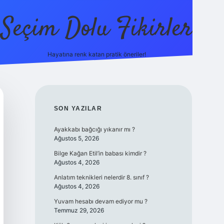
Seçim Dolu Fikirler
Hayatına renk katan pratik öneriler!
piabella
SIDEBAR
SON YAZILAR
Ayakkabı bağcığı yıkanır mı ?
Ağustos 5, 2026
Bilge Kağan Etil’in babası kimdir ?
Ağustos 4, 2026
Anlatım teknikleri nelerdir 8. sınıf ?
Ağustos 4, 2026
Yuvam hesabı devam ediyor mu ?
Temmuz 29, 2026