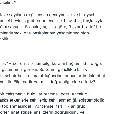
ebiliriz?
k ve sayılarla değil, insan deneyiminin ve bireysel
nuel Levinas gibi fenomenolojik filozoflar, başkasıyla
ığını savunur. Bu bakış açısına göre, “hazard ratio” bir
lamlandırmak, onu başkalarının yaşamlarına olan
ilir.
eler. “Hazard ratio”nun bilgi kuramı bağlamında, doğru
rgulamamız gerekir. Bu terim, genellikle klinik
istiksel bir hesaplama olduğundan, bunun ardındaki bilgi
idir. Bilgi nedir ve nasıl doğru bilgi elde ederiz?
 bir çalışmanın bulgularını temsil eder. Ancak bu
aşka etkenlerle şekillenip şekillenmediği, epistemolojik
n toplanmasındaki yöntemsel farklılıklar, grup
törler, istatistiksel analizlerin doğruluğunu ve