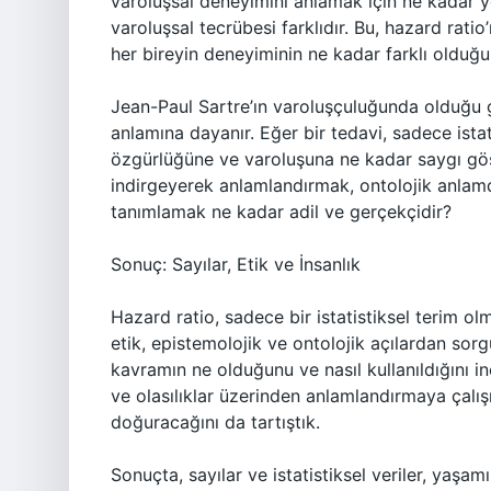
varoluşsal deneyimini anlamak için ne kadar ye
varoluşsal tecrübesi farklıdır. Bu, hazard rat
her bireyin deneyiminin ne kadar farklı olduğ
Jean-Paul Sartre’ın varoluşçuluğunda olduğu g
anlamına dayanır. Eğer bir tedavi, sadece istatis
özgürlüğüne ve varoluşuna ne kadar saygı göste
indirgeyerek anlamlandırmak, ontolojik anlamda
tanımlamak ne kadar adil ve gerçekçidir?
Sonuç: Sayılar, Etik ve İnsanlık
Hazard ratio, sadece bir istatistiksel terim ol
etik, epistemolojik ve ontolojik açılardan sor
kavramın ne olduğunu ve nasıl kullanıldığını i
ve olasılıklar üzerinden anlamlandırmaya çalış
doğuracağını da tartıştık.
Sonuçta, sayılar ve istatistiksel veriler, yaşa