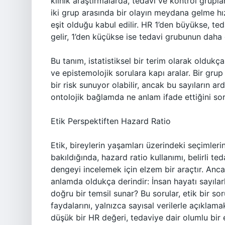
klinik araştırmalarda, tedavi ve kontrol gruplar
iki grup arasında bir olayın meydana gelme hızın
eşit olduğu kabul edilir. HR 1’den büyükse, te
gelir, 1’den küçükse ise tedavi grubunun daha d
Bu tanım, istatistiksel bir terim olarak oldukç
ve epistemolojik sorulara kapı aralar. Bir gr
bir risk sunuyor olabilir, ancak bu sayıların ar
ontolojik bağlamda ne anlam ifade ettiğini sor
Etik Perspektiften Hazard Ratio
Etik, bireylerin yaşamları üzerindeki seçimler
bakıldığında, hazard ratio kullanımı, belirli te
dengeyi incelemek için elzem bir araçtır. Anca
anlamda oldukça derindir: İnsan hayatı sayılarl
doğru bir temsil sunar? Bu sorular, etik bir so
faydalarını, yalnızca sayısal verilerle açıklama
düşük bir HR değeri, tedaviye dair olumlu bir e