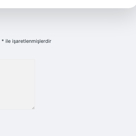
r
*
ile işaretlenmişlerdir