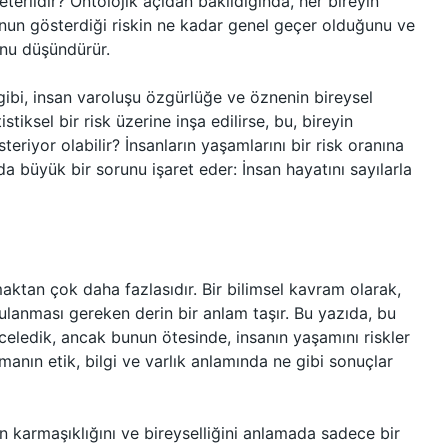
terlidir? Ontolojik açıdan bakıldığında, her bireyin
io’nun gösterdiği riskin ne kadar genel geçer olduğunu ve
unu düşündürür.
ibi, insan varoluşu özgürlüğe ve öznenin bireysel
tiksel bir risk üzerine inşa edilirse, bu, bireyin
riyor olabilir? İnsanların yaşamlarını bir risk oranına
 büyük bir sorunu işaret eder: İnsan hayatını sayılarla
maktan çok daha fazlasıdır. Bir bilimsel kavram olarak,
gulanması gereken derin bir anlam taşır. Bu yazıda, bu
nceledik, ancak bunun ötesinde, insanın yaşamını riskler
manın etik, bilgi ve varlık anlamında ne gibi sonuçlar
mın karmaşıklığını ve bireyselliğini anlamada sadece bir