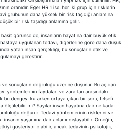
ı arasındaki karşılaştırmaları yapmak için kullanılır. HR,
ın oranıdır. Eğer HR 1 ise, her iki grup için risklerin
davi grubunun daha yüksek bir risk taşıdığı anlamına
üşük bir risk taşıdığı anlamına gelir.
a basit görünse de, insanların hayatına dair büyük etik
up hastaya uygulanan tedavi, diğerlerine göre daha düşük
dında yatan insan gerçekliği, bu sonuçların etik ve
gulamayı gerektirir.
in ve sonuçların doğruluğu üzerine düşünür. Bu açıdan
davi yöntemlerinin faydaları ve zararları arasındaki
k bu dengeyi kurarken ortaya çıkan bir soru, felsefi
a ölçülebilir mi? Sayılar insan hayatına dair ne kadar
rumluluğu doğurur. Tedavi yöntemlerinin risklerini ve
k, insanın yaşamına dair anlamı dışlayabilir. Örneğin,
tkiyi gösteriyor olabilir, ancak tedavinin psikolojik,