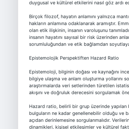
duygusal ve kültürel etkilerini nasıl göz ardı ed
Birçok filozof, hayatın anlamını yalnızca mantı
hakların anlamına odaklanarak aramıştır. Emma
olan etik ilişkinin, insanın varoluşunu tanımlad
insanın hayatını sayısal bir risk üzerinden an
sorumluluğundan ve etik bağlamdan soyutlayab
Epistemolojik Perspektiften Hazard Ratio
Epistemoloji, bilginin doğası ve kaynağını inc
bilgiye ulaşma ve anlam oluşturma yollarını so
araştırmalarda veri setlerinden türetilen istat
akışını ve doğruluk derecesini sorgulamak öneml
Hazard ratio, belirli bir grup üzerinde yapılan
bulguların ne kadar genellenebilir olduğu ve b
açıdan derinlemesine sorgulanmalıdır. Verileri
dinamikleri, kişisel etkileşimler ve kültürel fak