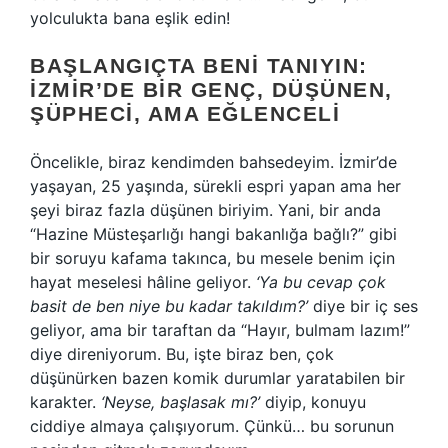
yolculukta bana eşlik edin!
BAŞLANGIÇTA BENI TANIYIN:
İZMIR’DE BIR GENÇ, DÜŞÜNEN,
ŞÜPHECI, AMA EĞLENCELI
Öncelikle, biraz kendimden bahsedeyim. İzmir’de
yaşayan, 25 yaşında, sürekli espri yapan ama her
şeyi biraz fazla düşünen biriyim. Yani, bir anda
“Hazine Müsteşarlığı hangi bakanlığa bağlı?” gibi
bir soruyu kafama takınca, bu mesele benim için
hayat meselesi hâline geliyor.
‘Ya bu cevap çok
basit de ben niye bu kadar takıldım?’
diye bir iç ses
geliyor, ama bir taraftan da “Hayır, bulmam lazım!”
diye direniyorum. Bu, işte biraz ben, çok
düşünürken bazen komik durumlar yaratabilen bir
karakter.
‘Neyse, başlasak mı?’
diyip, konuyu
ciddiye almaya çalışıyorum. Çünkü… bu sorunun