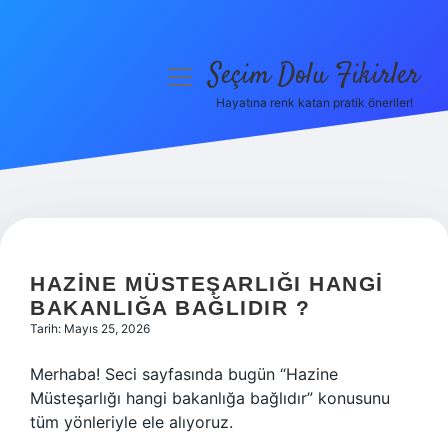
Seçim Dolu Fikirler
menüyü
aç
Hayatına renk katan pratik öneriler!
Anasayfa
Gizlilik Politikası
Yasal Uyarı
Hakkımızda
HAZINE MÜSTEŞARLIĞI HANGI
BAKANLIĞA BAĞLIDIR ?
Tarih: Mayıs 25, 2026
Merhaba! Seci sayfasında bugün “Hazine
Müsteşarlığı hangi bakanlığa bağlıdır” konusunu
tüm yönleriyle ele alıyoruz.