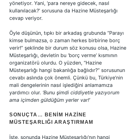
yönetiyor. Yani, ‘para nereye gidecek, nasıl
kullanılacak?’ sorusuna da Hazine Müsteşarlığı
cevap veriyor.
Öyle düşünün, tıpkı bir arkadaş grubunda “Parayı
kimse bulmazsa, o zaman herkes birbirine borç
verir!” şeklinde bir durum söz konusu olsa, Hazine
Müsteşarlığı, devletin bu ‘borç verme’ kısmının
organizatörü olurdu. O yüzden, “Hazine
Müsteşarlığı hangi bakanlığa bağlıdır?” sorusunun
cevabı aslında çok önemli. Çünkü bu, Türkiye’nin
mali dengelerinin nasıl işlediğini anlamamıza
yardımcı olur.
‘Bunu şimdi ciddiyetle yazıyorum
ama içimden güldüğüm yerler var!’
SONUÇTA… BENIM HAZINE
MÜSTEŞARLIĞI ARAŞTIRMAM
İşte, sonunda Hazine Müsteşarlığı’nın hangi