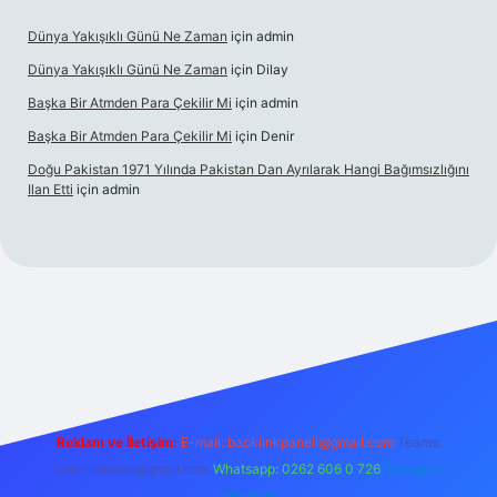
Dünya Yakışıklı Günü Ne Zaman
için
admin
Dünya Yakışıklı Günü Ne Zaman
için
Dilay
Başka Bir Atmden Para Çekilir Mi
için
admin
Başka Bir Atmden Para Çekilir Mi
için
Denir
Doğu Pakistan 1971 Yılında Pakistan Dan Ayrılarak Hangi Bağımsızlığını
Ilan Etti
için
admin
bellacasino
Reklam ve İletişim:
E-mail:
backlinkpaneli@gmail.com
Teams:
forumhizmeti@gmail.com
Whatsapp: 0262 606 0 726
Telegram:
@karabul