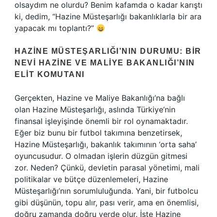
olsaydım ne olurdu? Benim kafamda o kadar karıştı
ki, dedim, “Hazine Müsteşarlığı bakanlıklarla bir ara
yapacak mı toplantı?”
HAZINE MÜSTEŞARLIĞI’NIN DURUMU: BIR
NEVI HAZINE VE MALIYE BAKANLIĞI’NIN
ELIT KOMUTANI
Gerçekten, Hazine ve Maliye Bakanlığı’na bağlı
olan Hazine Müsteşarlığı, aslında Türkiye’nin
finansal işleyişinde önemli bir rol oynamaktadır.
Eğer biz bunu bir futbol takımına benzetirsek,
Hazine Müsteşarlığı, bakanlık takımının ‘orta saha’
oyuncusudur. O olmadan işlerin düzgün gitmesi
zor. Neden? Çünkü, devletin parasal yönetimi, mali
politikalar ve bütçe düzenlemeleri, Hazine
Müsteşarlığı’nın sorumluluğunda. Yani, bir futbolcu
gibi düşünün, topu alır, pası verir, ama en önemlisi,
doğru zamanda doğru yerde olur. İşte Hazine