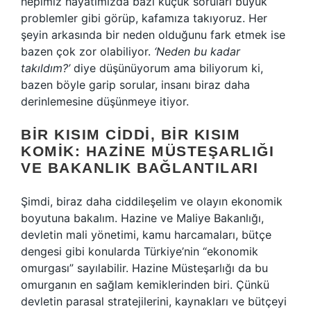
hepimiz hayatımızda bazı küçük soruları büyük
problemler gibi görüp, kafamıza takıyoruz. Her
şeyin arkasında bir neden olduğunu fark etmek ise
bazen çok zor olabiliyor.
‘Neden bu kadar
takıldım?’
diye düşünüyorum ama biliyorum ki,
bazen böyle garip sorular, insanı biraz daha
derinlemesine düşünmeye itiyor.
BIR KISIM CIDDI, BIR KISIM
KOMIK: HAZINE MÜSTEŞARLIĞI
VE BAKANLIK BAĞLANTILARI
Şimdi, biraz daha ciddileşelim ve olayın ekonomik
boyutuna bakalım. Hazine ve Maliye Bakanlığı,
devletin mali yönetimi, kamu harcamaları, bütçe
dengesi gibi konularda Türkiye’nin “ekonomik
omurgası” sayılabilir. Hazine Müsteşarlığı da bu
omurganın en sağlam kemiklerinden biri. Çünkü
devletin parasal stratejilerini, kaynakları ve bütçeyi