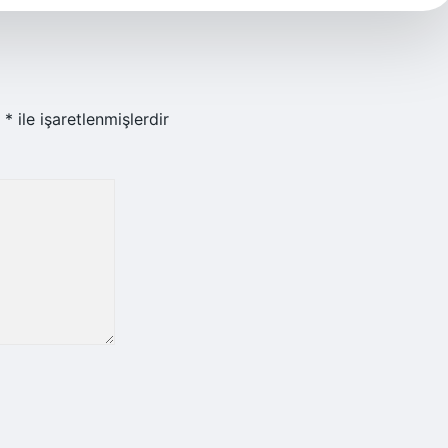
r
*
ile işaretlenmişlerdir