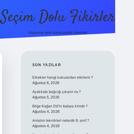
Seçim Dolu Fikirler
Hayatına renk katan pratik öneriler!
piabellacasino
SIDEBAR
SON YAZILAR
Erkekler hangi kokulardan etkilenir ?
Ağustos 6, 2026
Ayakkabı bağcığı yıkanır mı ?
Ağustos 5, 2026
Bilge Kağan Etil’in babası kimdir ?
Ağustos 4, 2026
Anlatım teknikleri nelerdir 8. sınıf ?
Ağustos 4, 2026