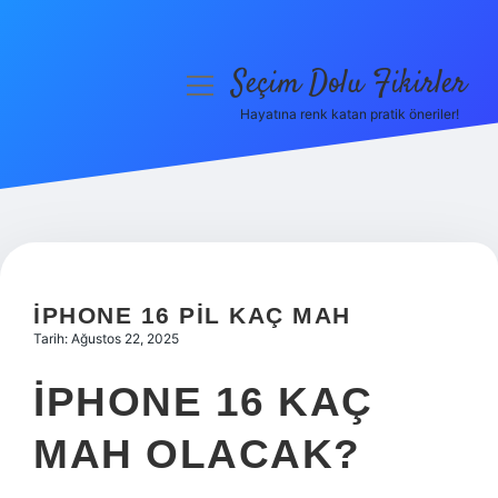
Seçim Dolu Fikirler
menüyü
aç
Hayatına renk katan pratik öneriler!
Anasayfa
Gizlilik Politikası
Yasal Uyarı
Hakkımızda
İPHONE 16 PIL KAÇ MAH
Tarih: Ağustos 22, 2025
IPHONE 16 KAÇ
MAH OLACAK?