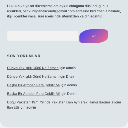
Hukuka ve yasal düzenlemelere aykırı olduğunu düşündüğünüz
içerikleri,
backlinkpanelicomtr@gmail.com
adresine bildirmeniz halinde,
ilgili içerikler yasal süre içerisinde sitemizden kaldırılacaktır.
Arama
SON YORUMLAR
Dünya Yakışıklı Günü Ne Zaman
için
admin
Dünya Yakışıklı Günü Ne Zaman
için
Dilay
Başka Bir Atmden Para Çekilir Mi
için
admin
Başka Bir Atmden Para Çekilir Mi
için
Denir
Doğu Pakistan 1971 Yılında Pakistan Dan Ayrılarak Hangi Bağımsızlığını
Ilan Etti
için
admin