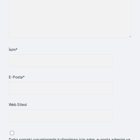
İsim*
E-Posta*
Web Sitesi
Daha sonraki yorumlarımda kullanılması için adım, e-posta adresim ve