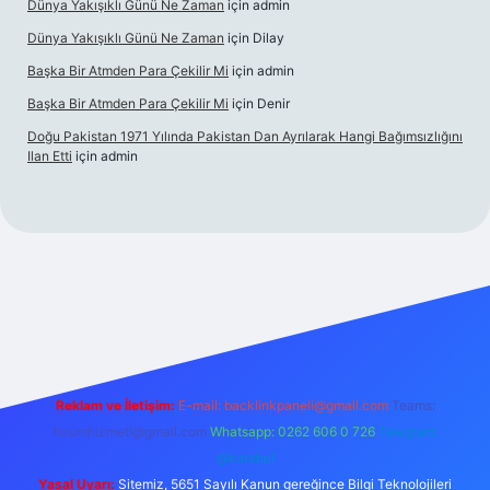
Dünya Yakışıklı Günü Ne Zaman
için
admin
Dünya Yakışıklı Günü Ne Zaman
için
Dilay
Başka Bir Atmden Para Çekilir Mi
için
admin
Başka Bir Atmden Para Çekilir Mi
için
Denir
Doğu Pakistan 1971 Yılında Pakistan Dan Ayrılarak Hangi Bağımsızlığını
Ilan Etti
için
admin
ellacasino
Reklam ve İletişim:
E-mail:
backlinkpaneli@gmail.com
Teams:
forumhizmeti@gmail.com
Whatsapp: 0262 606 0 726
Telegram:
@karabul
Yasal Uyarı:
Sitemiz, 5651 Sayılı Kanun gereğince Bilgi Teknolojileri