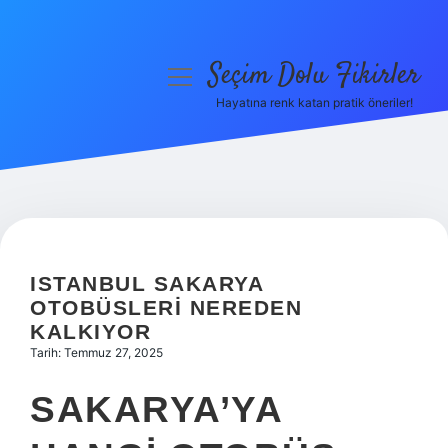
Seçim Dolu Fikirler
menüyü
aç
Hayatına renk katan pratik öneriler!
Anasayfa
Gizlilik Politikası
Yasal Uyarı
Hakkımızda
ISTANBUL SAKARYA
OTOBÜSLERI NEREDEN
KALKIYOR
Tarih: Temmuz 27, 2025
SAKARYA’YA