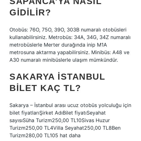
SAPANCA’YA NASIL
GIDILIR?
Otobüs: 76O, 75O, 39O, 303B numaralı otobüsleri
kullanabilirsiniz. Metrobüs: 34A, 34G, 34Z numaralı
metrobüslerle Merter durağında inip M1A
metrosuna aktarma yapabilirsiniz. Minibüs: A48 ve
A30 numaralı minibüslerle ulaşım mümkündür.
SAKARYA İSTANBUL
BILET KAÇ TL?
Sakarya – İstanbul arası ucuz otobüs yolculuğu için
bilet fiyatlarıŞirket AdıBilet fiyatıSeyahat
sayısıSüha Turizm250,00 TL10Sivas Huzur
Turizm250,00 TL4Villa Seyahat250,00 TL8Ben
Turizm280,00 TL105 hat daha