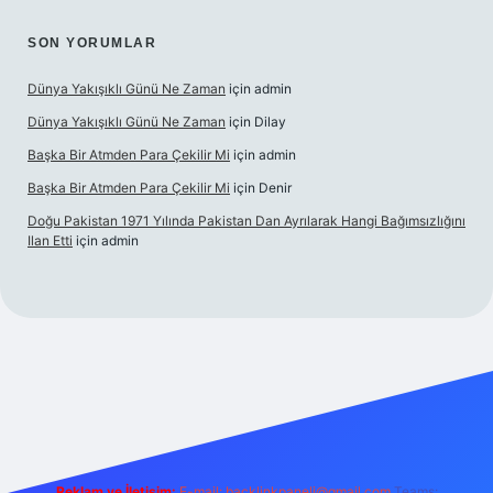
SON YORUMLAR
Dünya Yakışıklı Günü Ne Zaman
için
admin
Dünya Yakışıklı Günü Ne Zaman
için
Dilay
Başka Bir Atmden Para Çekilir Mi
için
admin
Başka Bir Atmden Para Çekilir Mi
için
Denir
Doğu Pakistan 1971 Yılında Pakistan Dan Ayrılarak Hangi Bağımsızlığını
Ilan Etti
için
admin
acasino
Reklam ve İletişim:
E-mail:
backlinkpaneli@gmail.com
Teams: