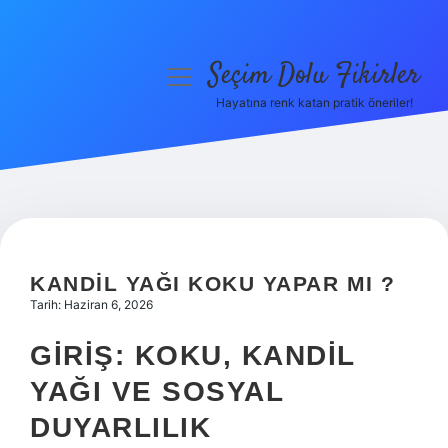
Seçim Dolu Fikirler
menüyü
aç
Hayatına renk katan pratik öneriler!
Anasayfa
Gizlilik Politikası
Yasal Uyarı
Hakkımızda
KANDIL YAĞI KOKU YAPAR MI ?
Tarih: Haziran 6, 2026
GIRIŞ: KOKU, KANDIL
YAĞI VE SOSYAL
DUYARLILIK