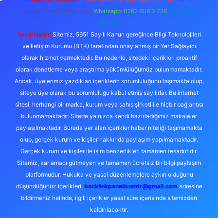
forumhizmeti@gmail.com
Whatsapp: 0262 606 0 726
Telegram:
@karabul
Yasal Uyarı:
Sitemiz, 5651 Sayılı Kanun gereğince Bilgi Teknolojileri
ve İletişim Kurumu (BTK) tarafından onaylanmış bir Yer Sağlayıcı
olarak hizmet vermektedir. Bu nedenle, sitedeki içerikleri proaktif
olarak denetleme veya araştırma yükümlülüğümüz bulunmamaktadır.
Ancak, üyelerimiz yazdıkları içeriklerin sorumluluğunu taşımakta olup,
siteye üye olarak bu sorumluluğu kabul etmiş sayılırlar. Bu internet
sitesi, herhangi bir marka, kurum veya şahıs şirketi ile hiçbir bağlantısı
bulunmamaktadır. Sitede yalnızca kendi hazırladığımız makaleler
paylaşılmaktadır. Burada yer alan içerikler haber niteliği taşımamakta
olup, gerçek kurum ve kişiler hakkında paylaşım yapılmamaktadır.
Gerçek kurum ve kişiler ile isim benzerlikleri tamamen tesadüfidir.
Sitemiz, kar amacı gütmeyen ve tamamen ücretsiz bir bilgi paylaşım
platformudur. Hukuka ve yasal düzenlemelere aykırı olduğunu
düşündüğünüz içerikleri,
backlinkpanelicomtr@gmail.com
adresine
bildirmeniz halinde, ilgili içerikler yasal süre içerisinde sitemizden
kaldırılacaktır.