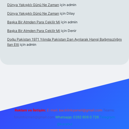
Dünya Yakışıklı Günü Ne Zaman
için
admin
Dünya Yakışıklı Günü Ne Zaman
için
Dilay
Başka Bir Atmden Para Çekilir Mi
için
admin
Başka Bir Atmden Para Çekilir Mi
için
Denir
Doğu Pakistan 1971 Yılında Pakistan Dan Ayrılarak Hangi Bağımsızlığını
Ilan Etti
için
admin
asino
Reklam ve İletişim:
E-mail:
backlinkpaneli@gmail.com
Teams:
forumhizmeti@gmail.com
Whatsapp: 0262 606 0 726
Telegram:
@karabul