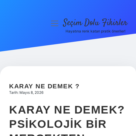
Seçim Dolu Fikirler
menüyü
aç
Hayatına renk katan pratik öneriler!
Anasayfa
Gizlilik Politikası
Yasal Uyarı
Hakkımızda
KARAY NE DEMEK ?
Tarih: Mayıs 8, 2026
KARAY NE DEMEK?
PSIKOLOJIK BIR