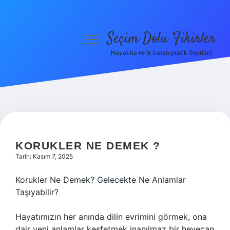
Seçim Dolu Fikirler
menüyü
aç
Hayatına renk katan pratik öneriler!
Anasayfa
Gizlilik Politikası
Yasal Uyarı
Hakkımızda
KORUKLER NE DEMEK ?
Tarih: Kasım 7, 2025
Korukler Ne Demek? Gelecekte Ne Anlamlar
Taşıyabilir?
Hayatımızın her anında dilin evrimini görmek, ona
dair yeni anlamlar keşfetmek inanılmaz bir heyecan