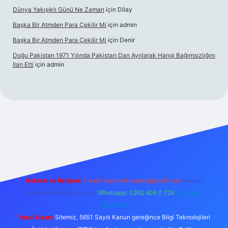
Dünya Yakışıklı Günü Ne Zaman
için
Dilay
Başka Bir Atmden Para Çekilir Mi
için
admin
Başka Bir Atmden Para Çekilir Mi
için
Denir
Doğu Pakistan 1971 Yılında Pakistan Dan Ayrılarak Hangi Bağımsızlığını
Ilan Etti
için
admin
iabellacasino
Reklam ve İletişim:
E-mail:
backlinkpaneli@gmail.com
Teams:
forumhizmeti@gmail.com
Whatsapp: 0262 606 0 726
Telegram:
@karabul
Yasal Uyarı:
Sitemiz, 5651 Sayılı Kanun gereğince Bilgi Teknolojileri