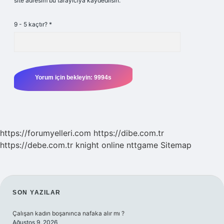
site adresim bu tarayıcıya kaydedilsin.
9 - 5 kaçtır?
*
https://forumyelleri.com
https://dibe.com.tr
https://debe.com.tr
knight online
nttgame
Sitemap
SIDEBAR
SON YAZILAR
Çalışan kadın boşanınca nafaka alır mı ?
Ağustos 9, 2026