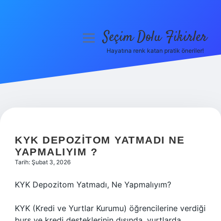
Seçim Dolu Fikirler
menüyü
aç
Hayatına renk katan pratik öneriler!
Anasayfa
Gizlilik Politikası
Yasal Uyarı
Hakkımızda
KYK DEPOZITOM YATMADI NE
YAPMALIYIM ?
Tarih: Şubat 3, 2026
KYK Depozitom Yatmadı, Ne Yapmalıyım?
KYK (Kredi ve Yurtlar Kurumu) öğrencilerine verdiği
burs ve kredi desteklerinin dışında, yurtlarda