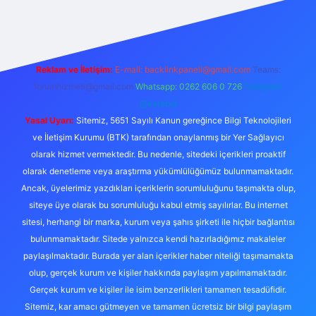
iabellacasino
Reklam ve İletişim:
E-mail:
backlinkpaneli@gmail.com
Teams:
forumhizmeti@gmail.com
Whatsapp: 0262 606 0 726
Telegram:
@karabul
Yasal Uyarı:
Sitemiz, 5651 Sayılı Kanun gereğince Bilgi Teknolojileri
ve İletişim Kurumu (BTK) tarafından onaylanmış bir Yer Sağlayıcı
olarak hizmet vermektedir. Bu nedenle, sitedeki içerikleri proaktif
olarak denetleme veya araştırma yükümlülüğümüz bulunmamaktadır.
Ancak, üyelerimiz yazdıkları içeriklerin sorumluluğunu taşımakta olup,
siteye üye olarak bu sorumluluğu kabul etmiş sayılırlar. Bu internet
sitesi, herhangi bir marka, kurum veya şahıs şirketi ile hiçbir bağlantısı
bulunmamaktadır. Sitede yalnızca kendi hazırladığımız makaleler
paylaşılmaktadır. Burada yer alan içerikler haber niteliği taşımamakta
olup, gerçek kurum ve kişiler hakkında paylaşım yapılmamaktadır.
Gerçek kurum ve kişiler ile isim benzerlikleri tamamen tesadüfidir.
Sitemiz, kar amacı gütmeyen ve tamamen ücretsiz bir bilgi paylaşım