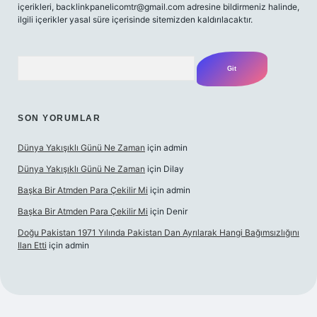
içerikleri,
backlinkpanelicomtr@gmail.com
adresine bildirmeniz halinde,
ilgili içerikler yasal süre içerisinde sitemizden kaldırılacaktır.
Arama
SON YORUMLAR
Dünya Yakışıklı Günü Ne Zaman
için
admin
Dünya Yakışıklı Günü Ne Zaman
için
Dilay
Başka Bir Atmden Para Çekilir Mi
için
admin
Başka Bir Atmden Para Çekilir Mi
için
Denir
Doğu Pakistan 1971 Yılında Pakistan Dan Ayrılarak Hangi Bağımsızlığını
Ilan Etti
için
admin