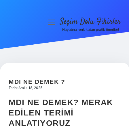
Seçim Dolu Fikirler
menüyü
aç
Hayatına renk katan pratik öneriler!
Anasayfa
Gizlilik Politikası
Yasal Uyarı
Hakkımızda
MDI NE DEMEK ?
Tarih: Aralık 18, 2025
MDI NE DEMEK? MERAK
EDILEN TERIMI
ANLATIYORUZ