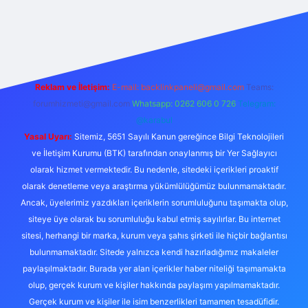
iabellacasino
Reklam ve İletişim:
E-mail:
backlinkpaneli@gmail.com
Teams:
forumhizmeti@gmail.com
Whatsapp: 0262 606 0 726
Telegram:
@karabul
Yasal Uyarı:
Sitemiz, 5651 Sayılı Kanun gereğince Bilgi Teknolojileri
ve İletişim Kurumu (BTK) tarafından onaylanmış bir Yer Sağlayıcı
olarak hizmet vermektedir. Bu nedenle, sitedeki içerikleri proaktif
olarak denetleme veya araştırma yükümlülüğümüz bulunmamaktadır.
Ancak, üyelerimiz yazdıkları içeriklerin sorumluluğunu taşımakta olup,
siteye üye olarak bu sorumluluğu kabul etmiş sayılırlar. Bu internet
sitesi, herhangi bir marka, kurum veya şahıs şirketi ile hiçbir bağlantısı
bulunmamaktadır. Sitede yalnızca kendi hazırladığımız makaleler
paylaşılmaktadır. Burada yer alan içerikler haber niteliği taşımamakta
olup, gerçek kurum ve kişiler hakkında paylaşım yapılmamaktadır.
Gerçek kurum ve kişiler ile isim benzerlikleri tamamen tesadüfidir.