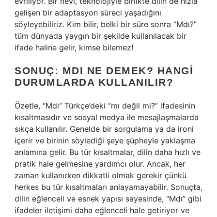
evriliyor. Bir nevi, teknolojiyle birlikte dilin de hızla
gelişen bir adaptasyon süreci yaşadığını
söyleyebiliriz. Kim bilir, belki bir süre sonra “Mdı?”
tüm dünyada yaygın bir şekilde kullanılacak bir
ifade haline gelir, kimse bilemez!
SONUÇ: MDI NE DEMEK? HANGI
DURUMLARDA KULLANILIR?
Özetle, “Mdı” Türkçe’deki “mı değil mi?” ifadesinin
kısaltmasıdır ve sosyal medya ile mesajlaşmalarda
sıkça kullanılır. Genelde bir sorgulama ya da ironi
içerir ve birinin söylediği şeye şüpheyle yaklaşma
anlamına gelir. Bu tür kısaltmalar, dilin daha hızlı ve
pratik hale gelmesine yardımcı olur. Ancak, her
zaman kullanırken dikkatli olmak gerekir çünkü
herkes bu tür kısaltmaları anlayamayabilir. Sonuçta,
dilin eğlenceli ve esnek yapısı sayesinde, “Mdı” gibi
ifadeler iletişimi daha eğlenceli hale getiriyor ve