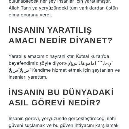
bulunabilecek her şey insanlar için yaratılmıştır.
Allah Tanrı’ya yeryüzündeki tüm varlıklardan üstün
olma onurunu verdi.
İNSANIN YARATILIŞ
AMACI NEDIR DIYANET?
Yaratılış amacımız hayranlıktır. Kutsal Kur’an’da
beyefendimiz şöyle diyor:﴿ ﱠنِﺟﻟ ﱠ ُ ُ ُ ﺎﻣﺎﻣو ﻘﻟﻟ َسﻧِﻹ
َسﻧِﻹ َسﻧِﻹ “Kendime hizmet etmek için şeytanları ve
insanları yarattım.
İNSANIN BU DÜNYADAKI
ASIL GÖREVI NEDIR?
İnsanın görevi, yeryüzünde gerçekleştireceği ilahi
güveni suçlamak ve bu güven ihtiyacını karşılamak