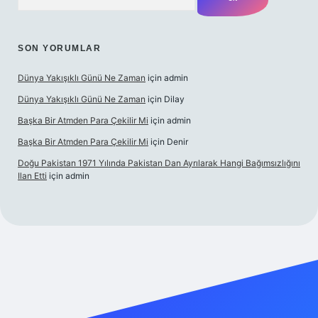
SON YORUMLAR
Dünya Yakışıklı Günü Ne Zaman
için
admin
Dünya Yakışıklı Günü Ne Zaman
için
Dilay
Başka Bir Atmden Para Çekilir Mi
için
admin
Başka Bir Atmden Para Çekilir Mi
için
Denir
Doğu Pakistan 1971 Yılında Pakistan Dan Ayrılarak Hangi Bağımsızlığını
Ilan Etti
için
admin
lacasino