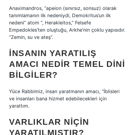
Anaximandros, “apeion (sınırsız, sonsuz) olarak
tanımlamanın ilk nedeniydi, Demokritus’un ilk
nedeni” atom “, Herakleitos,” Felsefe
Empedokles’ten oluştuğu, Arkhe’nin çoklu yapısıdır.
“Zemin, su ve ateş”.
İNSANIN YARATILIŞ
AMACI NEDIR TEMEL DINI
BILGILER?
Yüce Rabbimiz, insan yaratmanın amacı, “İblisleri
ve insanları bana hizmet edebilecekleri için
yarattım.
VARLIKLAR NIÇIN
YARATILMIŞTIR?