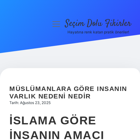
Seçim Dolu Fikirler
menüyü
aç
Hayatına renk katan pratik öneriler!
Anasayfa
Gizlilik Politikası
Yasal Uyarı
Hakkımızda
MÜSLÜMANLARA GÖRE INSANIN
VARLIK NEDENI NEDIR
Tarih: Ağustos 23, 2025
İSLAMA GÖRE
INSANIN AMACI